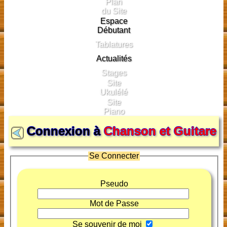
Plan
du Site
Espace
Débutant
Tablatures
Actualités
Stages
Site
Ukulélé
Site
Piano
Connexion à
Chanson et Guitare
Se Connecter
Pseudo
Mot de Passe
Se souvenir de moi