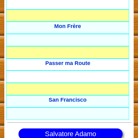
Mon Frère
Passer ma Route
San Francisco
Salvatore Adamo