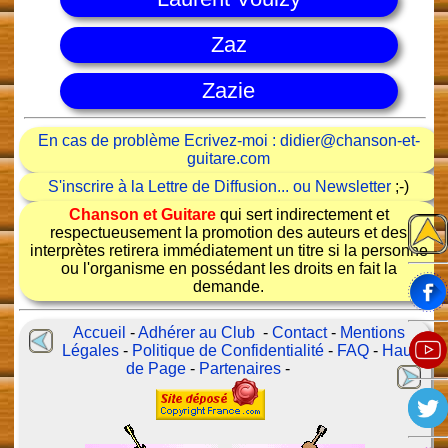
Zaz
Zazie
En cas de problème Ecrivez-moi : didier@chanson-et-
guitare.com
S'inscrire à la Lettre de Diffusion... ou Newsletter
;-)
Chanson et Guitare
qui sert indirectement et
respectueusement la promotion des auteurs et des
interprètes retirera immédiatement un titre si la personne
ou l'organisme en possédant les droits en fait la
demande.
Accueil
-
Adhérer au Club
-
Contact
-
Mentions
Légales
-
Politique de Confidentialité
-
FAQ
-
Haut
de Page
-
Partenaires
-