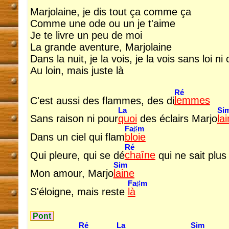
Marjolaine, je dis tout ça comme ça
Comme une ode ou un je t'aime
Je te livre un peu de moi
La grande aventure, Marjolaine
Dans la nuit, je la vois, je la vois sans loi ni
Au loin, mais juste là
Ré
C'est aussi des flammes, des di
lemmes
La
Si
Sans raison ni pour
quoi
des éclairs Marjo
la
Fa♯m
Dans un ciel qui flam
bloie
Ré
Qui pleure, qui se dé
chaîne
qui ne sait plus
Sim
Mon amour, Marjo
laine
Fa♯m
S'éloigne, mais reste
là
Pont
Ré
La
Sim