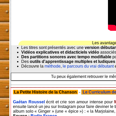
Les avantag
Les titres sont présentés avec une
version débuta
Vidéos explicatives et didacticiels vidéo
associés
Des partitions sonores avec tempo modifiable
po
Des
outils d'apprentissage multiples et ludiques
Découvre la
méthode
,
le parcours du vrai débutant
e
Tu peux également retrouver le même
La Petite Histoire de la Chanson
-
Le Curriculum de 
Gaétan Roussel
écrit et crie son amour intense pour
ensuite lancé un jeu sur Instagram pour faire deviner le t
album solo « Ginger » (une « épice ») : « la Marjolaine,
Source :
Radio France