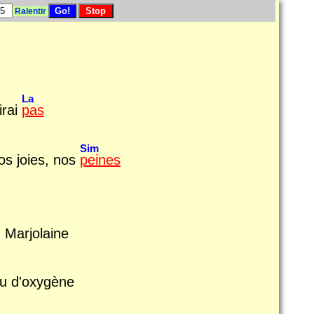
Ralentir
La
irai
pas
Sim
nos joies, nos
peines
 Marjolaine
eu d'oxygène