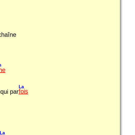
 chaîne
m
ine
La
 qui par
fois
La