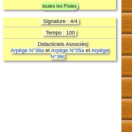
toutes les Pistes
Signature : 4/4
Tempo : 100
Didacticiels Associés
Arpège N°38a
et
Arpège N°05a
et
Arpège
N°38c