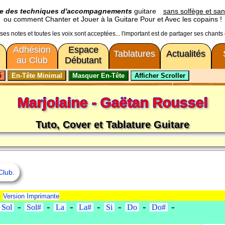
ge des techniques d'accompagnements
guitare
sans solfège et san
ou comment Chanter et Jouer à la Guitare Pour et Avec les copains !
usses notes et toutes les voix sont acceptées... l'important est de partager ses chants
Adhésion
Espace
Tablatures
Actualités
au Club
Débutant
Marjolaine - Gaëtan Roussel
Tuto, Cover et Tablature Guitare
Club.
-
Version Imprimante
-
-
-
-
-
-
-
Sol
Sol#
La
La#
Si
Do
Do#