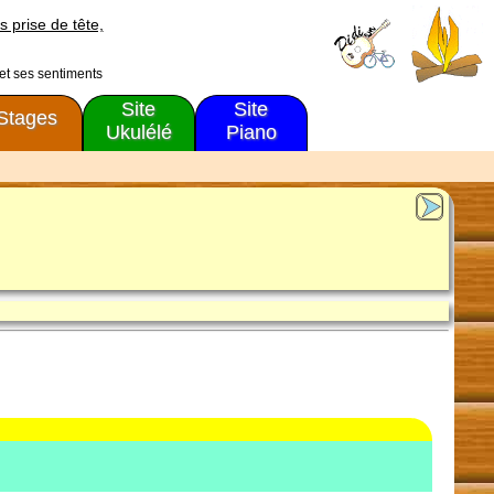
s prise de tête,
 et ses sentiments
Site
Site
Stages
Ukulélé
Piano