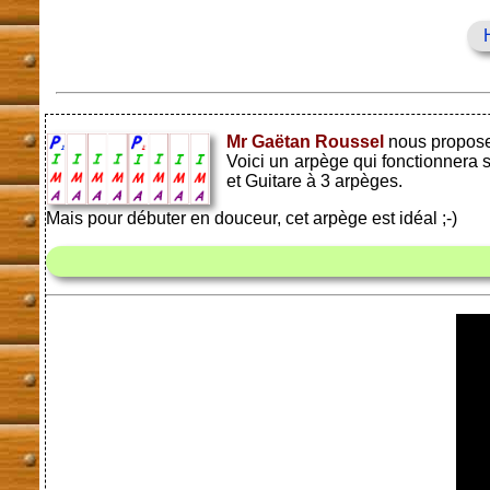
Mr Gaëtan Roussel
nous propose 
Voici un arpège qui fonctionnera 
et Guitare à 3 arpèges.
Mais pour débuter en douceur, cet arpège est idéal ;-)