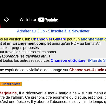
Adhérer au Club
-
S'inscrire à la Newsletter
es en version Club
Chanson et Guitare
pour un
abonnement d
nt
et
un arrangement complet
ainsi qu'un
PDF au format A4
 aux arpèges proposés
ur travailler les intros et les ponts
(apprendre les gammes etc...)
t toutes les autres ressources
Chanson et Guitare
.
(Plan du S
 esprit de convivialité et de partage sur
Chanson-et-Ukuele
l'interprète
Marjolaine
, il a découvert le mot « marjolaine » sur un menu 
itre de l’album. Ce prénom, titre éponyme du disque, est choisi p
 c'est une épice ». Il y aborde l’absence, le souvenir, le temp