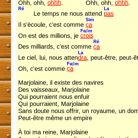
Ohh, ohh,
ohhh
.
Ohh, ohh,
ohhh
.
Ré
La
Le temps ne nous attend
pas
Sim
Il s'écoule, c'est comme
ça
Fa♯m
On est des millions, je
crois
Ré
Des milliards, c'est comme
ça
La
Le ciel, lui, nous atten
dra
, peut-être, peut-ê
Fa♯m
Oh, c'est comme
ça
Marjolaine, il existe des navires
Des vaisseaux, Marjolaine
Qui pourraient nous enfuir
Qui pourraient, Marjolaine
Sans doute nous offrir, un royaume, un do
Peut-être même un empire
À toi ma reine, Marjolaine