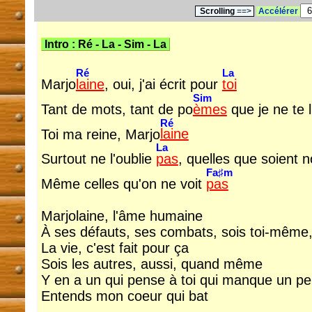
Scrolling
==>
Accélérer
Intro :
Ré
-
La
-
Sim
-
La
Ré
La
Marjo
laine
, oui, j'ai écrit pour
toi
Sim
Tant de mots, tant de po
èmes
que je ne te l
Ré
Toi ma reine, Marjo
laine
La
Surtout ne l'oublie
pas
, quelles que soient 
Fa♯m
Même celles qu'on ne voit
pas
Marjolaine, l'âme humaine
À ses défauts, ses combats, sois toi-même,
La vie, c'est fait pour ça
Sois les autres, aussi, quand même
Y en a un qui pense à toi qui manque un p
Entends mon coeur qui bat