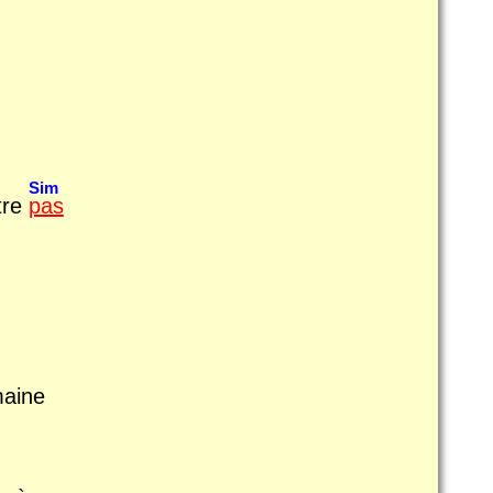
Sim
tre
pas
maine