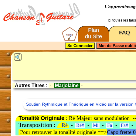
L'apprentissa
Ici toutes les fa
Plan
FAQ
du Site
Autres Titres :
-
Marjolaine
-
Soutien Rythmique et Théorique en Vidéo sur la version 
Tonalité Originale
: Ré Majeur sans modulation -
Transposition :
-
-
-
-
-
Ré
Ré#
Mi
Fa
Fa#
Pour retrouver la tonalité originale ==>
Capo frette 0