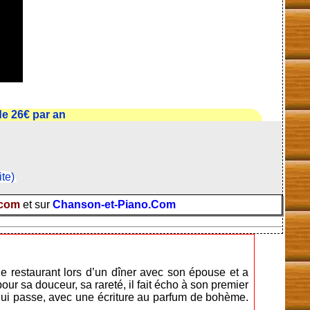
e 26€ par an
ite)
.com
et sur
Chanson-et-Piano.Com
de restaurant lors d’un dîner avec son épouse et a
our sa douceur, sa rareté, il fait écho à son premier
s qui passe, avec une écriture au parfum de bohème.