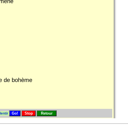
emmène
vie de bohème
lentir