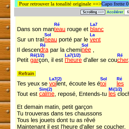
Pour retrouver la tonalité originale ==>
Capo frette 0
Scrolling
==>
Accélérer
Ré
La7
Dans son man
teau
rouge et
blanc
Sol
La
Sur un traî
neau
porté par le
vent
Ré
Sol
Il descen
dra
par la chemi
née
,
Ré(1/2)
La7(1/2)
Ré
Petit
gar
çon, il est
l'heure
d'aller se cou
cher
Refrain
La7(2)
Sol
Ré
Tes yeux se
voi
lent, écoute les é
toi
les
Sim(2)
Mi(1/2)
Tout est
calme
, reposé, Entends-tu
les
cloc
Et demain matin, petit garçon
Tu trouveras dans tes chaussons
Tous les jouets dont tu as rêvé
Maintenant il est l'heure d'aller se coucher.