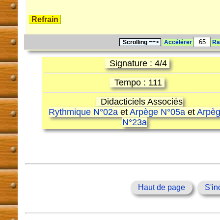
Refrain
Scrolling
==>
Accélérer
Ra
Signature : 4/4
Tempo : 111
Didacticiels Associés
Rythmique N°02a
et
Arpège N°05a
et
Arpè
N°23a
Haut de page
S'in