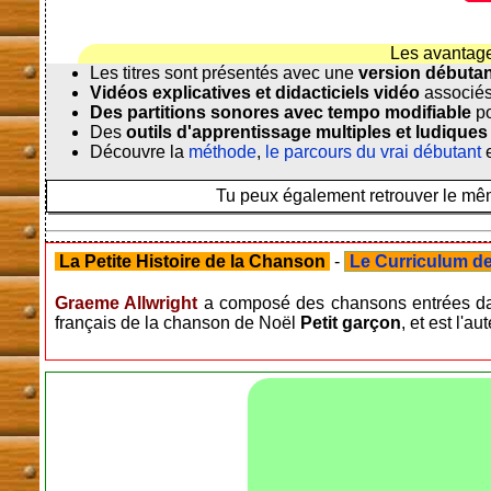
Les avantag
Les titres sont présentés avec une
version débuta
Vidéos explicatives et didacticiels vidéo
associés
Des partitions sonores avec tempo modifiable
po
Des
outils d'apprentissage multiples et ludiques
Découvre la
méthode
,
le parcours du vrai débutant
e
Tu peux également retrouver le même
La Petite Histoire de la Chanson
-
Le Curriculum de 
Graeme Allwright
a composé des chansons entrées da
français de la chanson de Noël
Petit garçon
, et est l'a