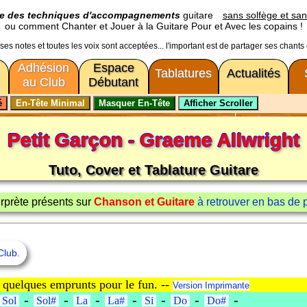
ge des techniques d'accompagnements
guitare
sans solfège et san
ou comment Chanter et Jouer à la Guitare Pour et Avec les copains !
usses notes et toutes les voix sont acceptées... l'important est de partager ses chants
Adhésion
Espace
Tablatures
Actualités
au Club
Débutant
Petit Garçon - Graeme Allwright
Tuto, Cover et Tablature Guitare
terprète présents sur
Chanson et Guitare
à retrouver en bas de pag
Club.
 quelques emprunts pour le fun. --
Version Imprimante
-
-
-
-
-
-
-
Sol
Sol#
La
La#
Si
Do
Do#