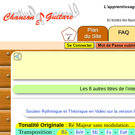
L'apprentissa
Ici toutes les fa
Plan
FAQ
du Site
Les 8 autres titres de l'in
Soutien Rythmique et Théorique en Vidéo sur la version 
Tonalité Originale
: Ré Majeur sans modulation ...
Transposition :
-
-
-
-
-
Ré
Ré#
Mi
Fa
Fa#