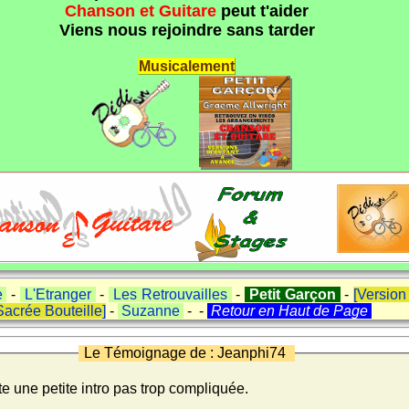
Chanson et Guitare
peut t'aider
Viens nous rejoindre sans tarder
Musicalement
e
-
L'Etranger
-
Les Retrouvailles
-
Petit Garçon
-
[Version
Sacrée Bouteille]
-
Suzanne
- -
Retour en Haut de Page
Le Témoignage de : Jeanphi74
oute une petite intro pas trop compliquée.