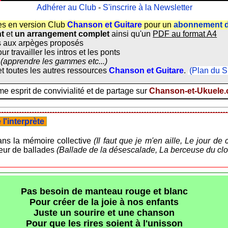
Adhérer au Club
-
S'inscrire à la Newsletter
es en version Club
Chanson et Guitare
pour un
abonnement d
nt
et
un arrangement complet
ainsi qu'un
PDF au format A4
 aux arpèges proposés
ur travailler les intros et les ponts
(apprendre les gammes etc...)
t toutes les autres ressources
Chanson et Guitare
.
(Plan du S
 esprit de convivialité et de partage sur
Chanson-et-Ukuele
l'interprète
ns la mémoire collective
(Il faut que je m'en aille, Le jour de c
uteur de ballades
(Ballade de la désescalade, La berceuse du clo
Pas besoin de manteau rouge et blanc
Pour créer de la joie à nos enfants
Juste un sourire et une chanson
Pour que les rires soient à l'unisson