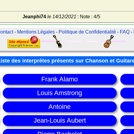
Jeanphi74
le 14/12/2021
: Note : 4/5
ontact
-
Mentions Légales
-
Politique de Confidentialité
-
FAQ
-
Liste des interprètes présents sur Chanson et Guitar
Frank Alamo
Louis Amstrong
Antoine
Jean-Louis Aubert