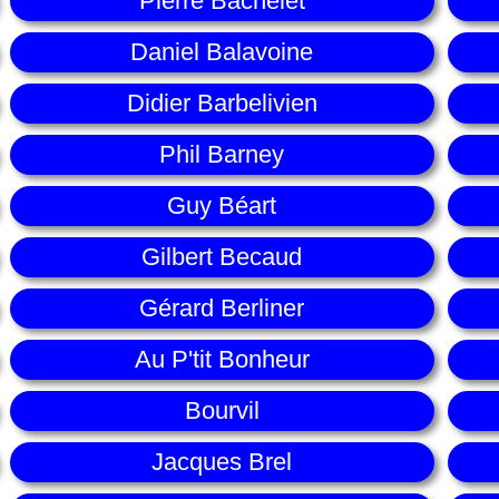
Pierre Bachelet
Daniel Balavoine
Didier Barbelivien
Phil Barney
Guy Béart
Gilbert Becaud
Gérard Berliner
Au P'tit Bonheur
Bourvil
Jacques Brel