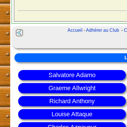
Accueil
-
Adhérer au Club
-
C
Salvatore Adamo
Graeme Allwright
Richard Anthony
Louise Attaque