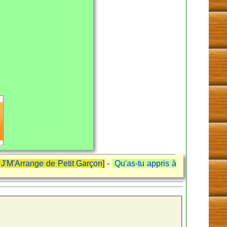
 J'M'Arrange de Petit Garçon]
-
Qu'as-tu appris à