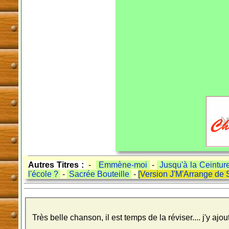
Autres Titres :
-
Emmène-moi
-
Jusqu'à la Ceintur
l'école ?
-
Sacrée Bouteille
-
[Version J'M'Arrange de 
Très belle chanson, il est temps de la réviser.... j'y aj