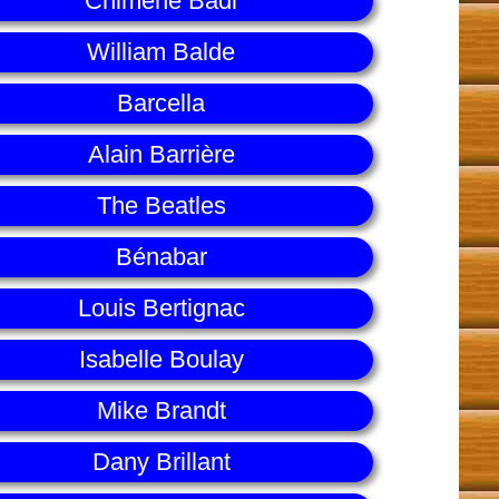
Chimène Badi
William Balde
Barcella
Alain Barrière
The Beatles
Bénabar
Louis Bertignac
Isabelle Boulay
Mike Brandt
Dany Brillant