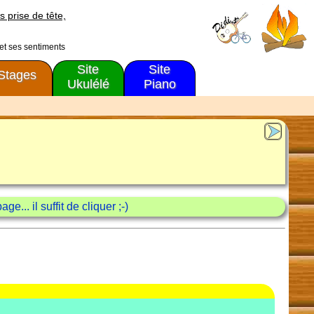
s prise de tête,
 et ses sentiments
Site
Site
Stages
Ukulélé
Piano
e... il suffit de cliquer ;-)