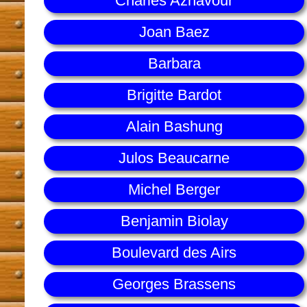
Charles Aznavour
Joan Baez
Barbara
Brigitte Bardot
Alain Bashung
Julos Beaucarne
Michel Berger
Benjamin Biolay
Boulevard des Airs
Georges Brassens