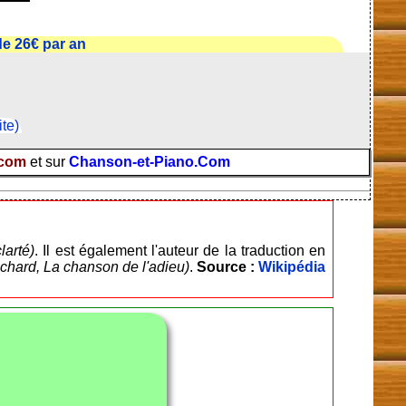
e 26€ par an
ite)
.com
et sur
Chanson-et-Piano.Com
larté)
. Il est également l'auteur de la traduction en
chard, La chanson de l'adieu)
.
Source :
Wikipédia