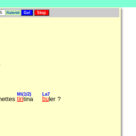
Ralentir
.
Mi(1/2)
La7
hettes
tin
tina
bu
ler ?