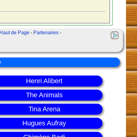
Haut de Page
-
Partenaires
-
e
Henri Alibert
The Animals
Tina Arena
Hugues Aufray