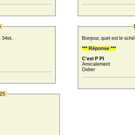
5
1 34et.
Bonjour, quel est le sché
*** Réponse ***
C'est P PI
Amicalement
Didier
025