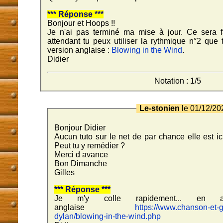
*** Réponse ***
Bonjour et Hoops !!
Je n'ai pas terminé ma mise à jour. Ce sera f
attendant tu peux utiliser la rythmique n°2 que 
version anglaise :
Blowing in the Wind
.
Didier
Notation : 1/5
Le-stonien
le 01/12/2
Bonjour Didier
Aucun tuto sur le net de
par chance elle est i
Peut tu y remédier ?
Merci d avance
Bon Dimanche
Gilles
*** Réponse ***
Je m'y colle rapidement... en at
anglaise
https://www.chanson-et-g
dylan/blowing-in-the-wind.php