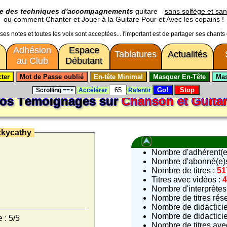
ge des techniques d'accompagnements
guitare
sans solfège et san
ou comment Chanter et Jouer à la Guitare Pour et Avec les copains !
usses notes et toutes les voix sont acceptées... l'important est de partager ses chants
Adhésion
Espace
Tablatures
Actualités
au Club
Débutant
Scrolling
==>
Accélérer
Ralentir
os Témoignages sur
Chanson et Guita
ckycathy
Nombre d'adhérent(e)
Nombre d'abonné(e)s 
Nombre de titres :
51
Titres avec vidéos :
Nombre d'interprètes
Nombre de titres rés
Nombre de didactici
Nombre de didactici
 : 5/5
Nombre de titres avec