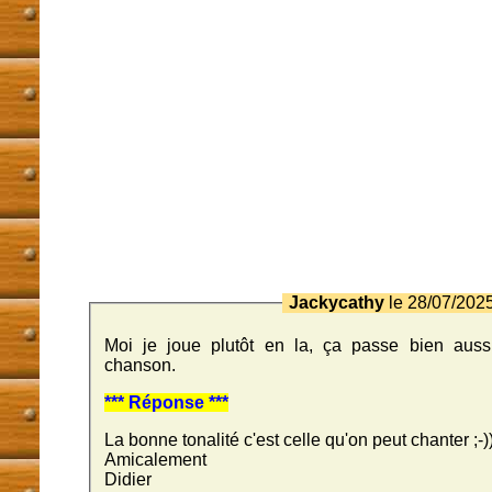
Jackycathy
le 28/07/202
Moi je joue plutôt en la, ça passe bien aussi
chanson.
*** Réponse ***
La bonne tonalité c'est celle qu'on peut chanter ;-)
Amicalement
Didier