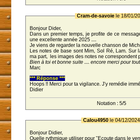
Cram-de-savoie
le 18/01/2
Bonjour Dider,
Dans un premier temps, je profite de ce message
une excellente année 2025 ....
Je viens de regarder la nouvelle chanson de Mich
Les notes de base sont Mim, Sol Ré, Lam. Sur la
ma part, les images des notes ne correspondent pa
Bien à toi et bonne suite .... encore merci pour tou
Marc
*** Réponse ***
Hoops !! Merci pour ta vigilance. J'y remédie imm
Didier
Notation : 5/5
Calou4950
le 04/12/202
Bonjour Didier,
Quelle rythmique utiliser pour "Ecoute dans le ven