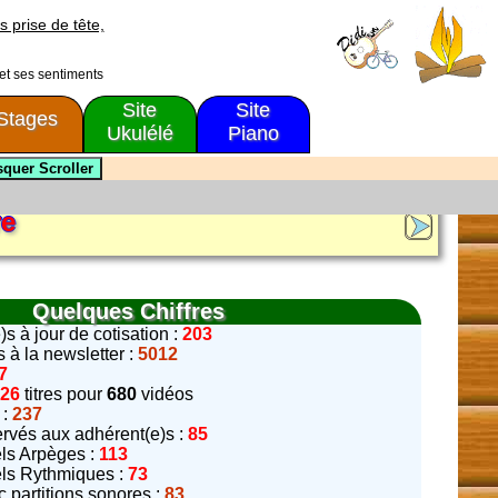
s prise de tête,
 et ses sentiments
Site
Site
Stages
Ukulélé
Piano
re
Quelques Chiffres
s à jour de cotisation :
203
à la newsletter :
5012
7
426
titres pour
680
vidéos
 :
237
ervés aux adhérent(e)s :
85
els Arpèges :
113
els Rythmiques :
73
 partitions sonores :
83