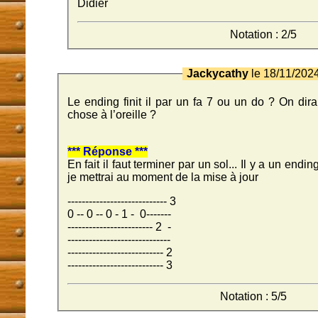
Didier
Notation : 2/5
Jackycathy
le 18/11/202
Le ending finit il par un fa 7 ou un do ? On dir
chose à l’oreille ?
*** Réponse ***
En fait il faut terminer par un sol... Il y a un en
je mettrai au moment de la mise à jour
---------------------------- 3
0 -- 0 -- 0 - 1 - 0-------
------------------------ 2 -
-----------------------------
--------------------------- 2
--------------------------- 3
Notation : 5/5