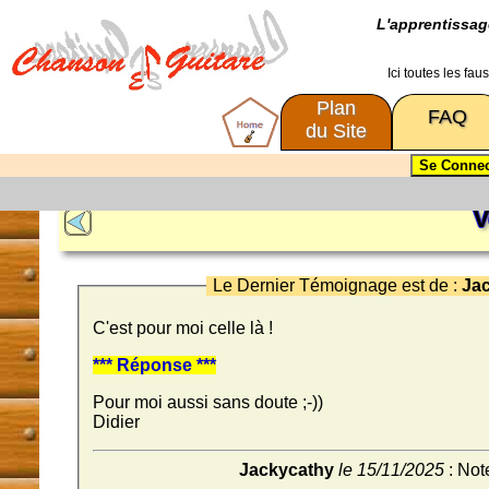
L'apprentissa
Ici toutes les fa
Plan
FAQ
du Site
V
Le Dernier Témoignage est de :
Ja
C'est pour moi celle là !
*** Réponse ***
Pour moi aussi sans doute ;-))
Didier
Jackycathy
le 15/11/2025
: Note