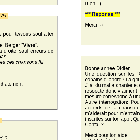
Bien :-)
*** Réponse ***
025
Merci ;-)
 pour te/vous souhaiter
el Berger "
Vivre
".
 droite, sauf erreurs de
s ....
tes ces chansons !!!!
Bonne année Didier
Une question sur les "
copains d' abord? La gril
édiatement
J' ai du mal à chanter e
respecte donc vraiment 
mesure correspond à une
Autre interrogation: Po
accords de la chanson s
m'aiderait pour m'entra
inscrites sur ton appi. Qu
4
Cantal ?
Merci pour ton aide
t" ?