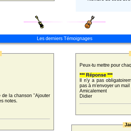
Les derniers Témoignages
5
Peux-tu mettre pour cha
*** Réponse ***
Il n'y a pas obligatoir
pas à m'envoyer un mail 
Amicalement
e de la chanson "Ajouter
Didier
es notes.
Ja