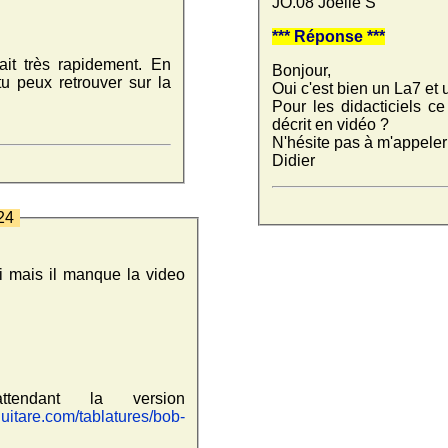
JO.08 Joêlle S
*** Réponse ***
ait très rapidement. En
Bonjour,
tu peux retrouver sur la
Oui c'est bien un La7 et
Pour les didacticiels ce
décrit en vidéo ?
N'hésite pas à m'appeler 
Didier
024
ci mais il manque la video
tendant la version
uitare.com/tablatures/bob-