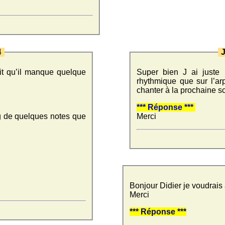
4
ait qu’il manque quelque
Super bien J ai juste
rhythmique que sur l’ar
chanter à la prochaine 
*** Réponse ***
ding de quelques notes que
Merci
Bonjour Didier je voudrais 
Merci
*** Réponse ***