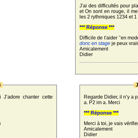
J'ai des difficultés pour 
et On sont en rouge, il m
les 2 rythmiques 1234 et 1
*** Réponse ***
Difficile de t'aider "en mo
donc en stage
je peux vrai
Amicalement
Didier
5
 J’adore chanter cette
Regarde Didier, il n’y a p
a. P2 im a. Merci
*** Réponse ***
)
Merci à toi, je vais vérifier
Amicalement
Didier