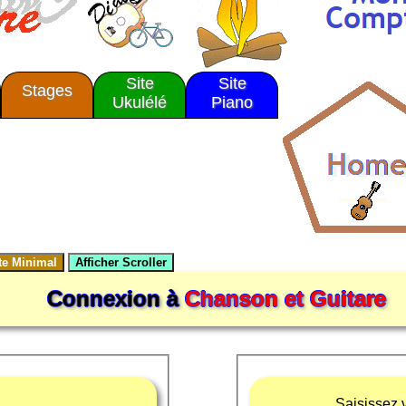
Site
Site
Stages
Ukulélé
Piano
Connexion à
Chanson et Guitare
Saisissez v