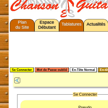
Plan
Espace
Tablatures
Actualités
du Site
Débutant
Se Connecter
Pseudo