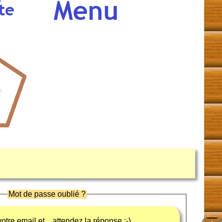
Mot de passe oublié ?
otre email et... attendez la réponse ;-)