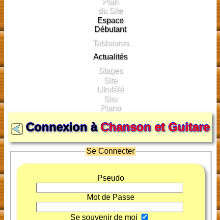
Plan
du Site
Espace
Débutant
Tablatures
Actualités
Stages
Site
Ukulélé
Site
Piano
Connexion à
Chanson et Guitare
Se Connecter
Pseudo
Mot de Passe
Se souvenir de moi