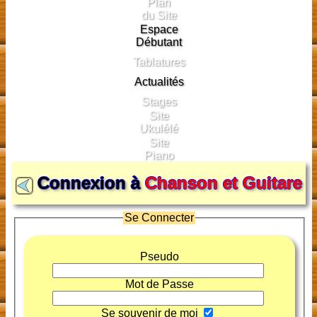
Plan
du Site
Espace
Débutant
Tablatures
Actualités
Stages
Site
Ukulélé
Site
Piano
Connexion à
Chanson et Guitare
Se Connecter
Pseudo
Mot de Passe
Se souvenir de moi