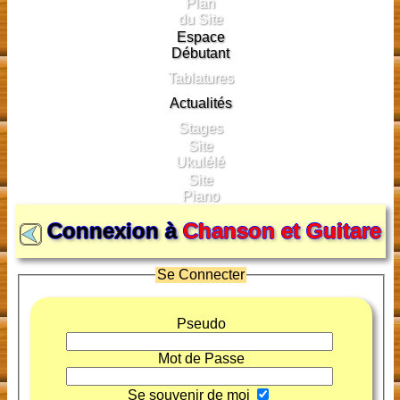
Plan
du Site
Espace
Débutant
Tablatures
Actualités
Stages
Site
Ukulélé
Site
Piano
Connexion à
Chanson et Guitare
Se Connecter
Pseudo
Mot de Passe
Se souvenir de moi