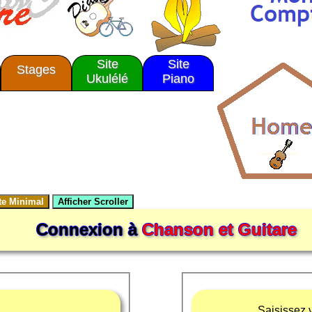
Site
Site
Stages
Ukulélé
Piano
Connexion à
Chanson et Guitare
Saisissez v