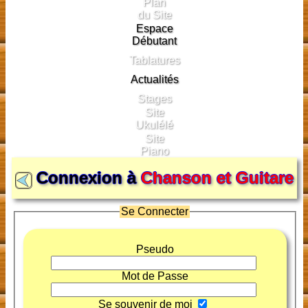
Plan
du Site
Espace
Débutant
Tablatures
Actualités
Stages
Site
Ukulélé
Site
Piano
Connexion à
Chanson et Guitare
Se Connecter
Pseudo
Mot de Passe
Se souvenir de moi