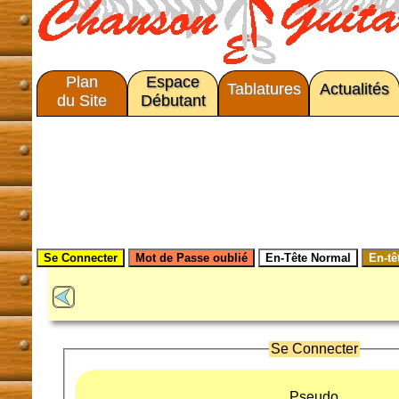
Plan
Espace
Tablatures
Actualités
du Site
Débutant
Se Connecter
Pseudo