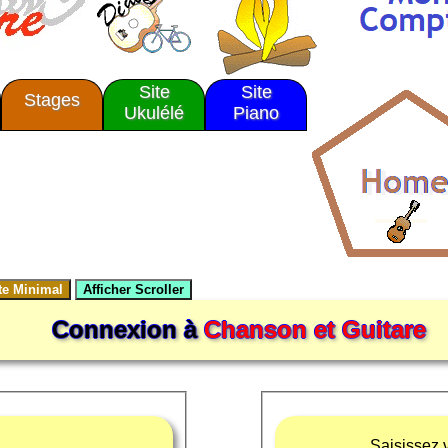
Site
Site
Stages
Ukulélé
Piano
Connexion à
Chanson et Guitare
Saisissez v