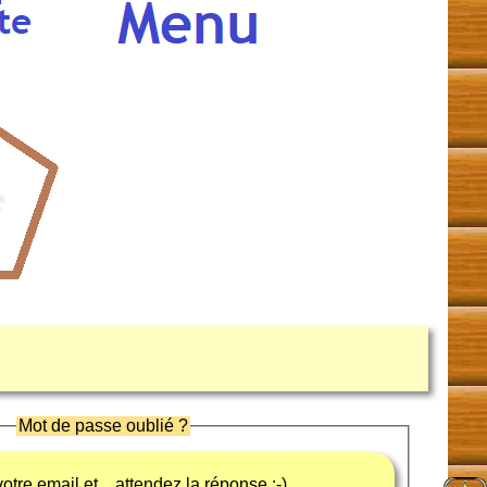
Mot de passe oublié ?
otre email et... attendez la réponse ;-)