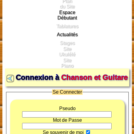
Plan
du Site
Espace
Débutant
Tablatures
Actualités
Stages
Site
Ukulélé
Site
Piano
Connexion à
Chanson et Guitare
Se Connecter
Pseudo
Mot de Passe
Se souvenir de moi