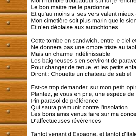
Moi l'humble troubadour sur lui je renché
Le bon maitre me le pardonne
Et qu'au moins si ses vers valent mieux
Mon cimetière soit plus marin que le sie
Et n'en déplaise aux autochtones
Cette tombe en sandwich, entre le ciel et
Ne donnera pas une ombre triste au tab
Mais un charme indéfinissable
Les baigneuses s'en serviront de parav
Pour changer de tenue, et les petits enf
Diront : Chouette un chateau de sable!
Est-ce trop demander, sur mon petit lopi
Plantez, je vous en prie, une espèce de 
Pin parasol de préférence
Qui saura prémunir contre l'insolation
Les bons amis venus faire sur ma conc
D'affectueuses révérences
Tantot venant d'Espagne, et tantot d'Itali