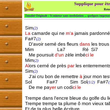
Supplique pour êtr
Reto
Tonalité Originale : Si mineur sans modulation ... quelques emprunt
Sim
(2)
La
camarde qui ne
m'a
jamais pardonné
Fa#7
(2)
D'avoir semé des fleurs
dans
les trous
Mim La7 Ré Si7
Me poursuit
d'un
zèle imbé
ci
le
Mim
(2)
Al
ors cerné de près
par
les enterrement
Sim
(2)
J'ai cru bon de remettre
à
jour mon te
Sol Fa#7 Sim Sol
Fa#7
(1/2)
(
De me pa
yer
un codi
ci
le
Trempe dans l'encre bleue du golfe du l
Trempe trempe ta plume ô mon vieux tab
Et de ta plus belle écriture