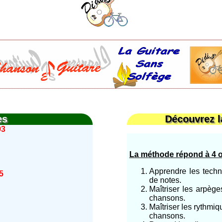
es
Découvrez l
03
La méthode répond à 4 o
Apprendre les tech
5
de notes.
Maîtriser les arpège
chansons.
Maîtriser les rythmiq
chansons.