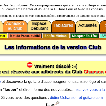
ge des techniques d'accompagnements
guitare
sans solfège et san
ou comment Chanter et Jouer à la Guitare Pour et Avec les copains !
usses notes et toutes les voix sont acceptées... l'important est de partager ses chants
Adhésion
Espace
Tablatures
Actualités
au Club
Débutant
Les informations de la version Club
Vraiment désolé :-(
e est réservée aux adhérents du Club
Chanson e
b
et découvrez la guitare d'accompagnement sans solfège et sans
n "louper"
et être informé des nouveautés..
Inscrivez-vous à la
Si vous avez des questions :
didier@chanson-et-guitare.com