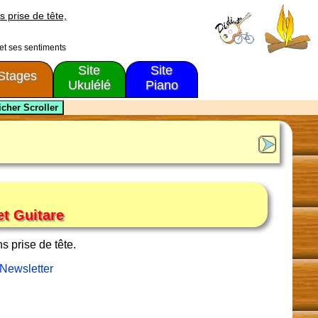
s prise de tête,
 et ses sentiments
Site
Site
Stages
Ukulélé
Piano
t Guitare
 prise de tête.
 Newsletter