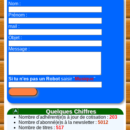
Nom :
Prénom :
mail :
Objet :
Message :
Si tu n'es pas un Robot
saisir "
Musique
"
Quelques Chiffres
Nombre d'adhérent(e)s à jour de cotisation :
203
Nombre d'abonné(e)s à la newsletter :
5012
Nombre de titres :
517