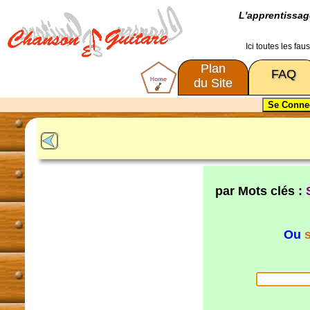
L'apprentissa
Ici toutes les fa
Plan
FAQ
du Site
par Mots clés :
Ou