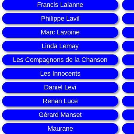
Francis Lalanne
Philippe Lavil
Marc Lavoine
Linda Lemay
Les Compagnons de la Chanson
Les Innocents
Daniel Levi
Renan Luce
Gérard Manset
Maurane