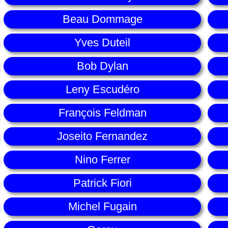
Beau Dommage
Yves Duteil
Bob Dylan
Leny Escudéro
François Feldman
Joseito Fernandez
Nino Ferrer
Patrick Fiori
Michel Fugain