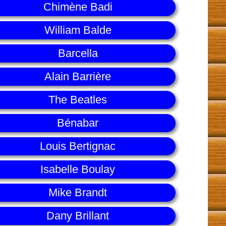
Chimène Badi
William Balde
Barcella
Alain Barrière
The Beatles
Bénabar
Louis Bertignac
Isabelle Boulay
Mike Brandt
Dany Brillant