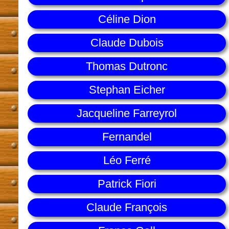
Céline Dion
Claude Dubois
Thomas Dutronc
Stephan Eicher
Jacqueline Farreyrol
Fernandel
Léo Ferré
Patrick Fiori
Claude François