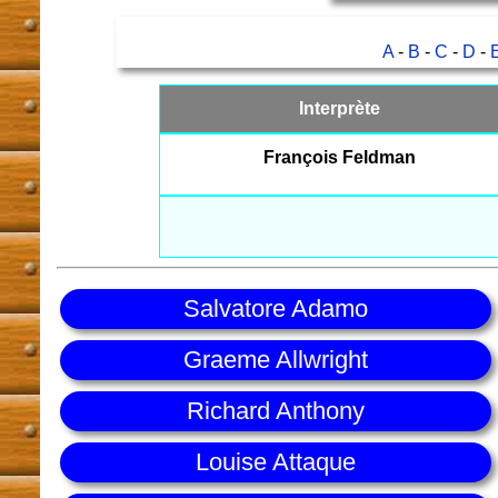
A
-
B
-
C
-
D
-
Interprète
François Feldman
Salvatore Adamo
Graeme Allwright
Richard Anthony
Louise Attaque