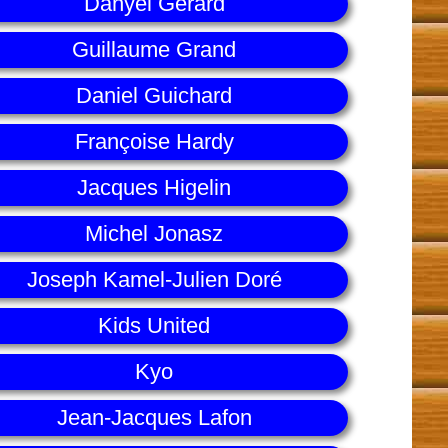
Danyel Gérard
Guillaume Grand
Daniel Guichard
Françoise Hardy
Jacques Higelin
Michel Jonasz
Joseph Kamel-Julien Doré
Kids United
Kyo
Jean-Jacques Lafon