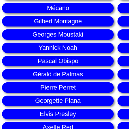
Mécano
Gilbert Montagné
Georges Moustaki
Yannick Noah
Pascal Obispo
Gérald de Palmas
Pierre Perret
Georgette Plana
Elvis Presley
Axelle Red