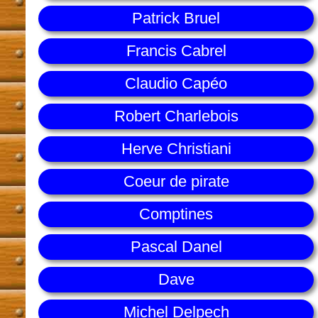
Patrick Bruel
Francis Cabrel
Claudio Capéo
Robert Charlebois
Herve Christiani
Coeur de pirate
Comptines
Pascal Danel
Dave
Michel Delpech