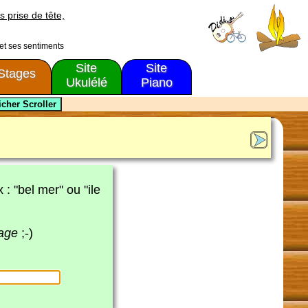
s prise de tête,
 et ses sentiments
Site
Site
Stages
Ukulélé
Piano
x : "bel mer" ou "ile
page
;-)