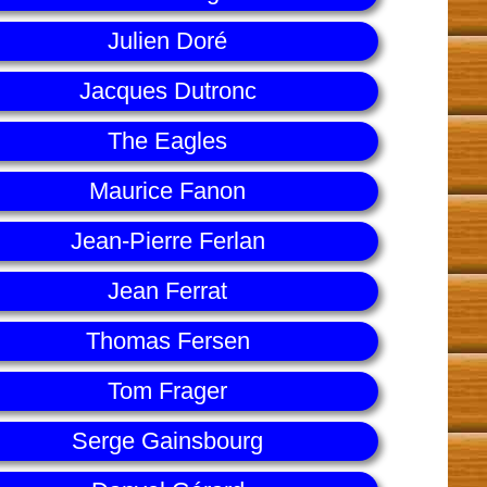
Julien Doré
Jacques Dutronc
The Eagles
Maurice Fanon
Jean-Pierre Ferlan
Jean Ferrat
Thomas Fersen
Tom Frager
Serge Gainsbourg