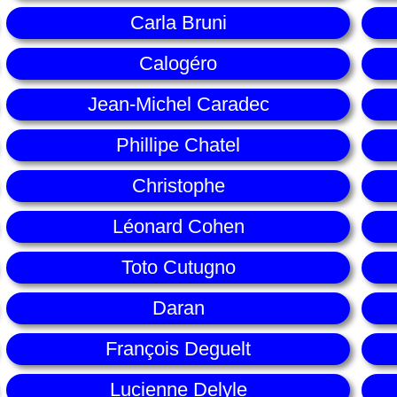
Carla Bruni
Calogéro
Jean-Michel Caradec
Phillipe Chatel
Christophe
Léonard Cohen
Toto Cutugno
Daran
François Deguelt
Lucienne Delyle