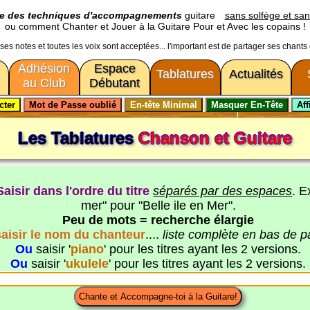
ge des techniques d'accompagnements
guitare
sans solfège et san
ou comment Chanter et Jouer à la Guitare Pour et Avec les copains !
usses notes et toutes les voix sont acceptées... l'important est de partager ses chants
Adhésion
Espace
Tablatures
Actualités
au Club
Débutant
Les Tablatures
Chanson et Guitare
Saisir dans l'ordre du titre
séparés par des espaces
. E
mer" pour "Belle ile en Mer".
Peu de mots = recherche élargie
saisir le nom du chanteur
....
liste complète en bas de 
Ou
saisir '
piano
' pour les titres ayant les 2 versions.
Ou
saisir '
ukulele
' pour les titres ayant les 2 versions.