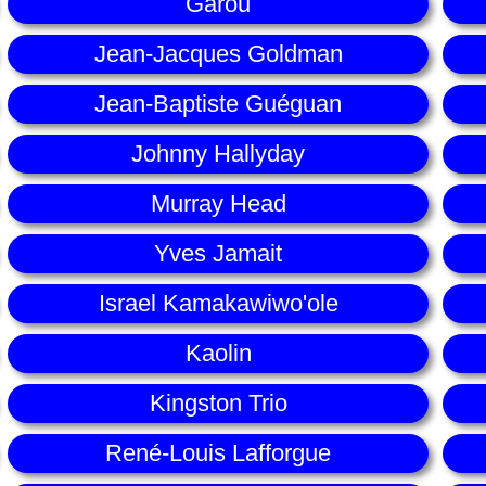
Garou
Jean-Jacques Goldman
Jean-Baptiste Guéguan
Johnny Hallyday
Murray Head
Yves Jamait
Israel Kamakawiwo'ole
Kaolin
Kingston Trio
René-Louis Lafforgue