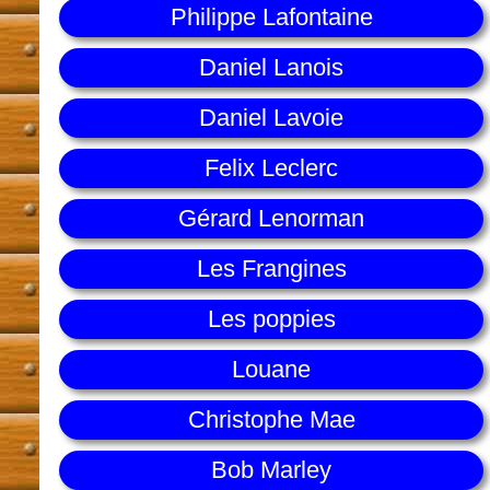
Philippe Lafontaine
Daniel Lanois
Daniel Lavoie
Felix Leclerc
Gérard Lenorman
Les Frangines
Les poppies
Louane
Christophe Mae
Bob Marley