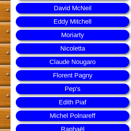
David McNeil
Eddy Mitchell
Moriarty
Nicoletta
Claude Nougaro
Florent Pagny
Pep's
Edith Piaf
Michel Polnareff
Raphaël