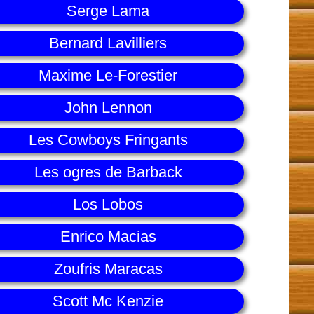
Serge Lama
Bernard Lavilliers
Maxime Le-Forestier
John Lennon
Les Cowboys Fringants
Les ogres de Barback
Los Lobos
Enrico Macias
Zoufris Maracas
Scott Mc Kenzie