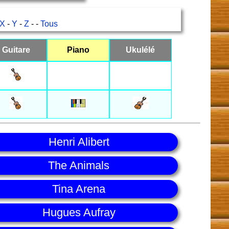
X
-
Y
-
Z
- -
Tous
Guitare
Piano
Ukulélé
Henri Alibert
The Animals
Tina Arena
Hugues Aufray