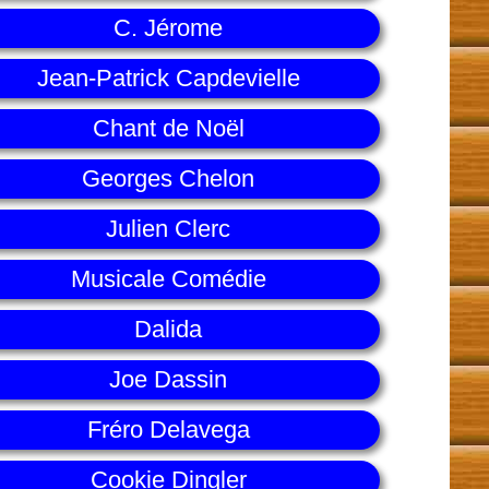
C. Jérome
Jean-Patrick Capdevielle
Chant de Noël
Georges Chelon
Julien Clerc
Musicale Comédie
Dalida
Joe Dassin
Fréro Delavega
Cookie Dingler