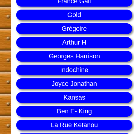
France Gall
Gold
Grégoire
Arthur H
Georges Harrison
Indochine
Joyce Jonathan
Kansas
Ben E- King
La Rue Ketanou