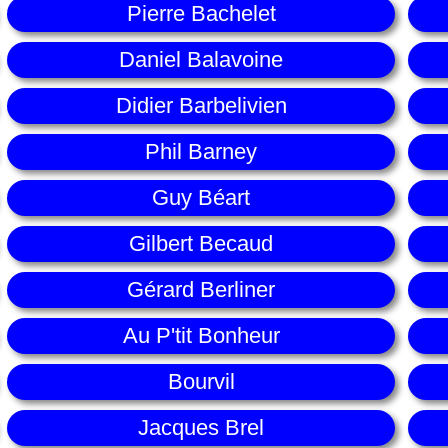
Pierre Bachelet
Daniel Balavoine
Didier Barbelivien
Phil Barney
Guy Béart
Gilbert Becaud
Gérard Berliner
Au P'tit Bonheur
Bourvil
Jacques Brel