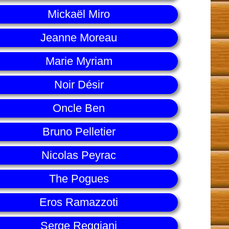
Mickaël Miro
Jeanne Moreau
Marie Myriam
Noir Désir
Oncle Ben
Bruno Pelletier
Nicolas Peyrac
The Pogues
Eros Ramazzoti
Serge Reggiani