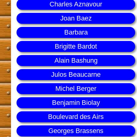
Charles Aznavour
Joan Baez
Barbara
Brigitte Bardot
Alain Bashung
Julos Beaucarne
Michel Berger
Benjamin Biolay
Boulevard des Airs
Georges Brassens