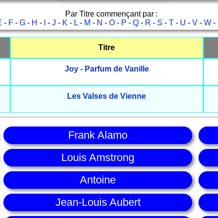
Par Titre commençant par :
E
-
F
-
G
-
H
-
I
-
J
-
K
-
L
-
M
-
N
-
O
-
P
-
Q
-
R
-
S
-
T
-
U
-
V
-
W
-
Titre
Joy - Parfum de Vanille
Les Valses de Vienne
Frank Alamo
Louis Amstrong
Antoine
Jean-Louis Aubert