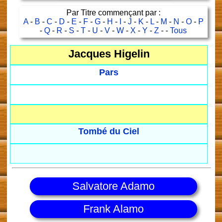
Par Titre commençant par :
A
-
B
-
C
-
D
-
E
-
F
-
G
-
H
-
I
-
J
-
K
-
L
-
M
-
N
-
O
-
P
-
Q
-
R
-
S
-
T
-
U
-
V
-
W
-
X
-
Y
-
Z
- -
Tous
Jacques Higelin
Pars
Tombé du Ciel
Salvatore Adamo
Frank Alamo