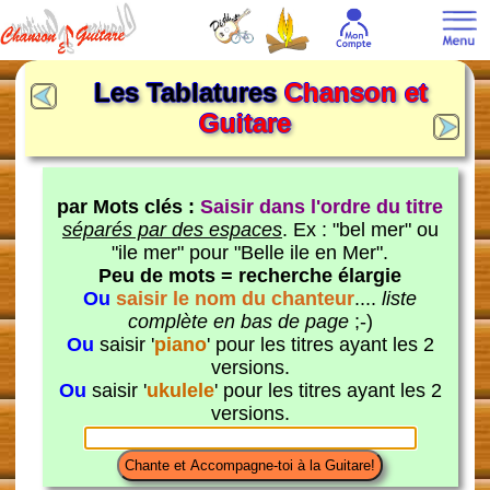
Les Tablatures
Chanson et
Guitare
par Mots clés :
Saisir dans l'ordre du titre
séparés par des espaces
. Ex : "bel mer" ou
"ile mer" pour "Belle ile en Mer".
Peu de mots = recherche élargie
Ou
saisir le nom du chanteur
....
liste
complète en bas de page
;-)
Ou
saisir '
piano
' pour les titres ayant les 2
versions.
Ou
saisir '
ukulele
' pour les titres ayant les 2
versions.