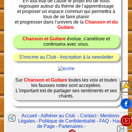
En tout état de cause le projet est de vous
regrouper autour du thème de l'apprentissage
et proposer un espace commun qui permettra à
tous de se faire plaisir
et progresser dans l'univers de la
Chanson et du
Guitare
.
Chanson et Guitare
évolue, s'améliore et
continuera avec vous.
S'inscrire au Club
-
Inscription à la newsletter
Sur
Chanson et Guitare
toutes les voix et toutes
les fausses notes sont acceptées.
L'important est de partager ses sentiments et ses
chants.
Accueil
-
Adhérer au Club
-
Contact
-
Mentions
Légales
-
Politique de Confidentialité
-
FAQ
-
Haut
de Page
-
Partenaires
-