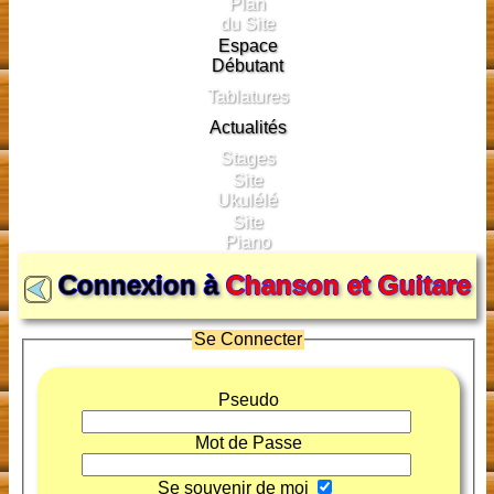
Plan
du Site
Espace
Débutant
Tablatures
Actualités
Stages
Site
Ukulélé
Site
Piano
Connexion à
Chanson et Guitare
Se Connecter
Pseudo
Mot de Passe
Se souvenir de moi