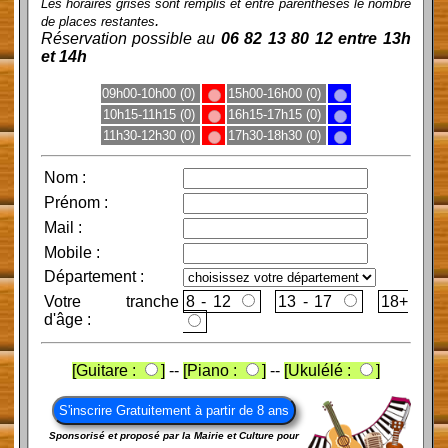
Les horaires grisés sont remplis et entre parenthèses le nombre
.
de places restantes
Réservation possible au
06 82 13 80 12 entre 13h
et 14h
09h00-10h00 (0)
15h00-16h00 (0)
10h15-11h15 (0)
16h15-17h15 (0)
11h30-12h30 (0)
17h30-18h30 (0)
Nom
:
Prénom
:
Mail
:
Mobile
:
Département :
Votre tranche
8 - 12
13 - 17
d'âge :
[Guitare :
]
--
[Piano :
]
--
[Ukulélé :
]
Sponsorisé et proposé par la Mairie et Culture pour