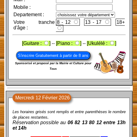
Mobile
:
Departement :
Votre tranche
8 - 12
13 - 17
d'âge :
[Guitare :
]
--
[Piano :
]
--
[Ukulélé :
]
Sponsorisé et proposé par la Mairie et Culture pour
Tous
Mercredi 12 Février 2026
Les horaires grisés sont remplis et entre parenthèses le nombre
.
de places restantes
Réservation possible au
06 82 13 80 12 entre 13h
et 14h