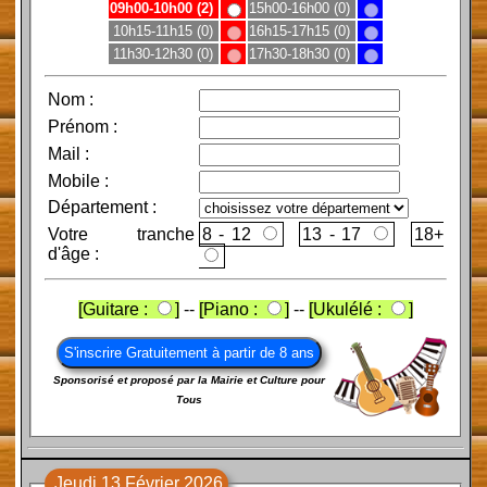
09h00-10h00 (2)
15h00-16h00 (0)
10h15-11h15 (0)
16h15-17h15 (0)
11h30-12h30 (0)
17h30-18h30 (0)
Nom
:
Prénom
:
Mail
:
Mobile
:
Département :
Votre tranche
8 - 12
13 - 17
d'âge :
[Guitare :
]
--
[Piano :
]
--
[Ukulélé :
]
Sponsorisé et proposé par la Mairie et Culture pour
Tous
Jeudi 13 Février 2026