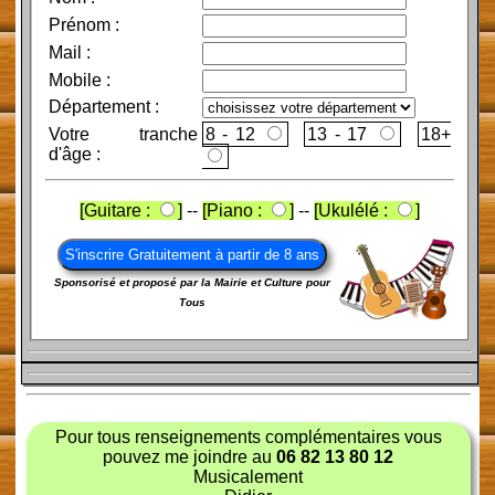
Prénom
:
Mail
:
Mobile
:
Département :
Votre tranche
8 - 12
13 - 17
d'âge :
[Guitare :
]
--
[Piano :
]
--
[Ukulélé :
]
Sponsorisé et proposé par la Mairie et Culture pour
Tous
Pour tous renseignements complémentaires vous
pouvez me joindre au
06 82 13 80 12
Musicalement