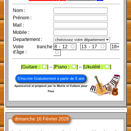
Nom
:
Prénom
:
Mail
:
Mobile
:
Departement :
Votre tranche
8 - 12
13 - 17
d'âge :
[Guitare :
]
--
[Piano :
]
--
[Ukulélé :
]
Sponsorisé et proposé par la Mairie et Culture pour
Tous
dimanche 16 Février 2026