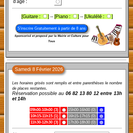
d'âge :
[Guitare :
]
--
[Piano :
]
--
[Ukulélé :
]
Sponsorisé et proposé par la Mairie et Culture pour
Tous
Samedi 8 Février 2026
Les horaires grisés sont remplis et entre parenthèses le nombre
.
de places restantes
Réservation possible au
06 82 13 80 12 entre 13h
et 14h
09h00-10h00 (3)
15h00-16h00 (0)
10h15-11h15 (1)
16h15-17h15 (0)
11h30-12h30 (3)
17h30-18h30 (0)