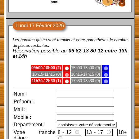
Tous
Lundi 17 Février 2026
Les horaires grisés sont remplis et entre parenthèses le nombre
.
de places restantes
Réservation possible au
06 82 13 80 12 entre 13h
et 14h
09h00-10h00 (2)
15h00-16h00 (0)
10h15-11h15 (0)
16h15-17h15 (0)
11h30-12h30 (1)
17h30-18h30 (0)
Nom
:
Prénom
:
Mail
:
Mobile
:
Departement :
Votre tranche
8 - 12
13 - 17
d'âge :