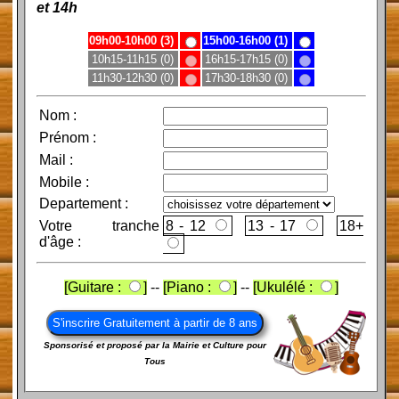
et 14h
09h00-10h00 (3)
15h00-16h00 (1)
10h15-11h15 (0)
16h15-17h15 (0)
11h30-12h30 (0)
17h30-18h30 (0)
Nom
:
Prénom
:
Mail
:
Mobile
:
Departement :
Votre tranche
8 - 12
13 - 17
d'âge :
[Guitare :
]
--
[Piano :
]
--
[Ukulélé :
]
Sponsorisé et proposé par la Mairie et Culture pour
Tous