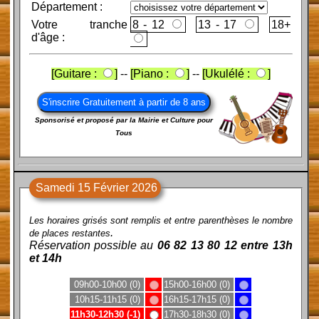
Département :
Votre tranche
8 - 12
13 - 17
d'âge :
[Guitare :
]
--
[Piano :
]
--
[Ukulélé :
]
Sponsorisé et proposé par la Mairie et Culture pour
Tous
Samedi 15 Février 2026
Les horaires grisés sont remplis et entre parenthèses le nombre
.
de places restantes
Réservation possible au
06 82 13 80 12 entre 13h
et 14h
09h00-10h00 (0)
15h00-16h00 (0)
10h15-11h15 (0)
16h15-17h15 (0)
11h30-12h30 (-1)
17h30-18h30 (0)