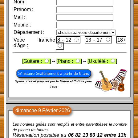
Nom
:
Prénom
:
Mail
:
Mobile
:
Département :
Votre tranche
8 - 12
13 - 17
d'âge :
[Guitare :
]
--
[Piano :
]
--
[Ukulélé :
]
Sponsorisé et proposé par la Mairie et Culture pour
Tous
dimanche 9 Février 2026
Les horaires grisés sont remplis et entre parenthèses le nombre
.
de places restantes
Réservation possible au
06 82 13 80 12 entre 13h