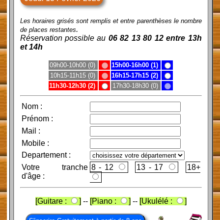
Les horaires grisés sont remplis et entre parenthèses le nombre
.
de places restantes
Réservation possible au
06 82 13 80 12 entre 13h
et 14h
09h00-10h00 (0)
15h00-16h00 (1)
10h15-11h15 (0)
16h15-17h15 (2)
11h30-12h30 (2)
17h30-18h30 (0)
Nom
:
Prénom
:
Mail
:
Mobile
:
Departement :
Votre tranche
8 - 12
13 - 17
d'âge :
[Guitare :
]
--
[Piano :
]
--
[Ukulélé :
]