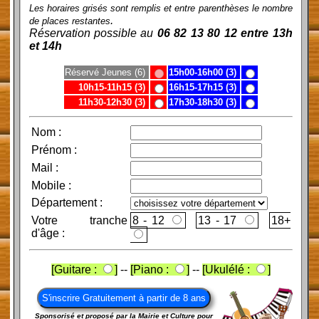
Les horaires grisés sont remplis et entre parenthèses le nombre
.
de places restantes
Réservation possible au
06 82 13 80 12 entre 13h
et 14h
Réservé Jeunes (6)
15h00-16h00 (3)
10h15-11h15 (3)
16h15-17h15 (3)
11h30-12h30 (3)
17h30-18h30 (3)
Nom
:
Prénom
:
Mail
:
Mobile
:
Département :
Votre tranche
8 - 12
13 - 17
d'âge :
[Guitare :
]
--
[Piano :
]
--
[Ukulélé :
]
Sponsorisé et proposé par la Mairie et Culture pour