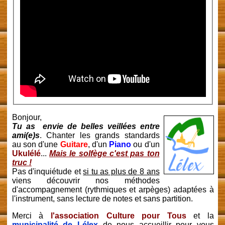
Bonjour,
Tu as envie de belles veillées entre
ami(e)s
. Chanter les grands standards
au son d'une
Guitare
, d'un
Piano
ou d'un
Ukulélé
...
Mais le solfège c'est pas ton
truc !
Pas d'inquiétude et
si tu as plus de 8 ans
viens découvrir nos méthodes
d'accompagnement (rythmiques et arpèges) adaptées à
l'instrument, sans lecture de notes et sans partition.
Merci à
l'association Culture pour Tous
et la
municipalité de Lélex
de nous accueillir pour vous