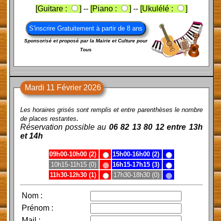
[Guitare :
]
--
[Piano :
]
--
[Ukulélé :
]
Sponsorisé et proposé par la Mairie et Culture pour
Tous
Mardi 11 Février 2026
Les horaires grisés sont remplis et entre parenthèses le nombre
.
de places restantes
Réservation possible au
06 82 13 80 12 entre 13h
et 14h
09h00-10h00 (2)
15h00-16h00 (2)
10h15-11h15 (0)
16h15-17h15 (3)
11h30-12h30 (1)
17h30-18h30 (0)
Nom
:
Prénom
:
Mail
: