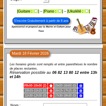
[Guitare :
]
--
[Piano :
]
--
[Ukulélé :
]
Sponsorisé et proposé par la Mairie et Culture pour
Tous
Mardi 18 Février 2026
Les horaires grisés sont remplis et entre parenthèses le nombre
.
de places restantes
Réservation possible au
06 82 13 80 12 entre 13h
et 14h
09h00-10h00 (2)
15h00-16h00 (0)
10h15-11h15 (0)
16h15-17h15 (0)
11h30-12h30 (0)
17h30-18h30 (0)
Nom
: