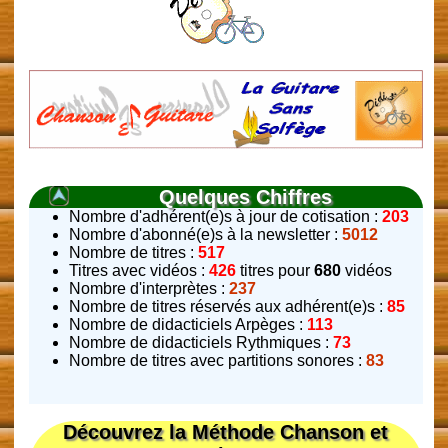
Quelques Chiffres
Nombre d'adhérent(e)s à jour de cotisation :
203
Nombre d'abonné(e)s à la newsletter :
5012
Nombre de titres :
517
Titres avec vidéos :
426
titres pour
680
vidéos
Nombre d'interprètes :
237
Nombre de titres réservés aux adhérent(e)s :
85
Nombre de didacticiels Arpèges :
113
Nombre de didacticiels Rythmiques :
73
Nombre de titres avec partitions sonores :
83
Découvrez la Méthode Chanson et