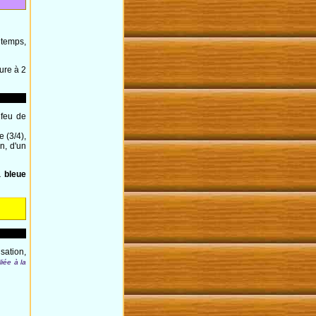
 temps,
ure à 2
 feu de
 (3/4),
n, d'un
a bleue
sation,
liée à la