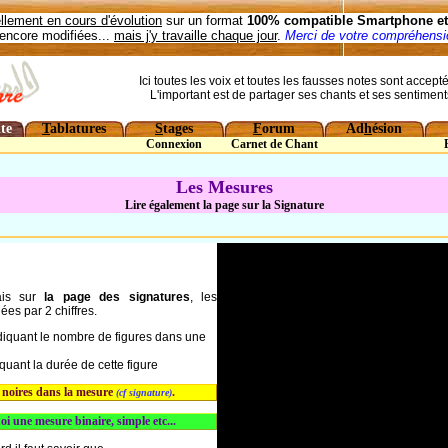
llement en cours d'évolution
sur un format
100% compatible Smartphone et 
encore modifiées...
mais j'y travaille chaque jour
.
Merci de votre compréhensio
Ici toutes les voix et toutes les fausses notes sont accept
L'important est de partager ses chants et ses sentiment
te
T
ablatures
S
tages
F
orum
Ad
h
ésion
Connexion
Carnet de Chant
Les Mesures
Lire également la page sur la Signature
ais sur
la page des signatures
, les
ées par 2 chiffres.
diquant le nombre de figures dans une
quant la durée de cette figure
3 noires dans la mesure
.
(cf signature)
oi une mesure binaire, simple etc...