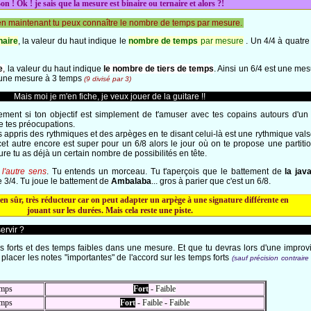
on ! Ok ! je sais que la mesure est binaire ou ternaire et alors ?!
en maintenant tu peux connaître le nombre de temps par mesure.
naire
, la valeur du haut indique le
nombre de temps
par mesure
. Un 4/4 à quatre
e
,
la valeur du haut indique
le nombre de
tiers de temps
. Ainsi un 6/4 est une mes
t une mesure à 3 temps
(9 divisé par 3)
Mais moi je m'en fiche, je veux jouer de la guitare !!
ivement si ton objectif est simplement de t'amuser avec tes copains autours d'un
e tes préocupations.
appris des rythmiques et des arpèges en te disant celui-là est une rythmique valse
cet autre encore est super pour un 6/8 alors le jour où on te propose une partitio
ure tu as déjà un certain nombre de possibilités en tête.
l'autre sens
. Tu entends un morceau. Tu t'aperçois que le battement de
la jav
e 3/4. Tu joue le battement de
Ambalaba
... gros à parier que c'est un 6/8.
en sûr, très réducteur car on peut adapter un arpège à une signature différente en
jouant sur les durées.
Mais cela reste une piste
.
ervir ?
mps forts et des temps faibles dans une mesure. Et que tu devras lors d'une improvi
placer les notes "importantes" de l'accord sur les temps forts
(sauf précision contraire 
emps
Fort
-
Faible
emps
Fort
-
Faible
-
Faible