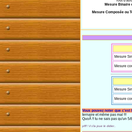
Tout d'abo
Mesure Binaire o
Mesure Composée ou Te
Mesure Sim
Mesure co
Mesure Sim
Mesure co
Vous pouvez noter que c'est 
ternaire et même pas mal !!!
QuoÂ !! tu ne sais pas qu'un 5/8 
pfff ! il s'la joue le didier..