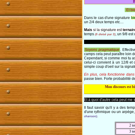
B
Et bi
Dans le cas d'une signature
bi
un 2/4 deux temps etc....
Mais
si la signature est
ternair
temps
, un 9/8 es
(6 divisé par 3)
Soyons pragmatique
. Effect
camps cela peut paraître loin d
Cependant, si comme moi tu as 
celui-ci convient à un 12/8 et 
simple coup d'oeil sur la signat
En plus, cela fonctionne dans 
passe bien. Forte probabilité d
Mon discours est bi
Et à quoi d'autre cela peut me s
Il faut savoir qu'il y a des te
d'une rythmique ou un arpège, 
.
chanson)
2 t
3 t