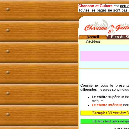
Chanson et Guitare
est
actue
Toutes les pages ne sont pas 
A
ccueil
Plan du Si
Précédent
Comme je vous le présent
différentes mesures sont indiqu
Le chiffre supérieur
in
mesure
Le chiffre inférieur
indi
Exemple : 3/4 veut dire 
Et dans tout cela c'est qu