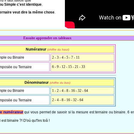
rd il faut savoir que
u Simple c'est identique
.
rnaire veut dire la même chose
.
Ensuite apprendre ces tableaux
Numérateur
(chiffre du haut)
ple ou Binaire
2 - 3 - 4 - 5 - 7 - 11
6 - 9 - 12 - 15 - 21 - 33
mposée ou Ternaire
Dénominateur
(chiffre du bas)
ple ou Binaire
1 - 2 - 4 - 8 - 16 - 32 - 64
2 - 4 - 8 - 16 - 32 - 64
mposée ou Ternaire
le numérateur
qui vous permet de savoir si la mesure est ternaire ou binaire. 6 en
est binaire ?! D'où qu't'es toâ !