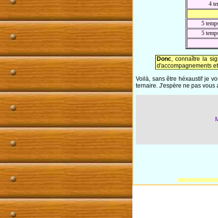
4 t
5 temp
5 temp
Donc
, connaître la s
d'accompagnements et s
Voilà, sans être héxaustif je 
ternaire. J'espère ne pas vous av
M