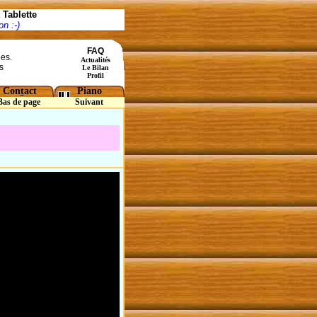
Tablette
n :-)
FAQ
ées.
Actualités
s
Le Bilan
Profil
Con
t
act
Piano
Bas de page
Suivant