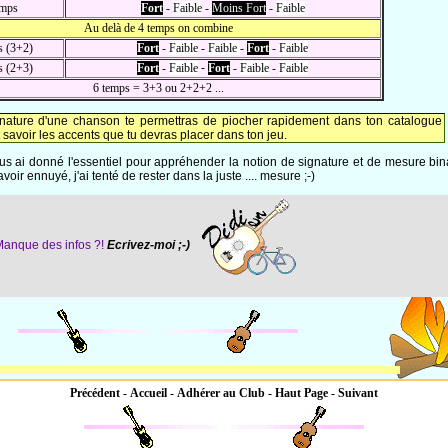
emps
Fort
-
Faible
-
Moins Fort
-
Faible
Au delà de 4 temps on combine
s (3+2)
Fort
-
Faible
-
Faible
-
Fort
-
Faible
s (2+3)
Fort
-
Faible
-
Fort
-
Faible
-
Faible
6 temps = 3+3 ou 2+2+2 ...
ignature d'une chanson te permettras de piocher rapidement dans ton catalogue
avoir les accents que tu devras placer dans ton jeu.
vous ai donné l'essentiel pour appréhender la notion de signature et de mesure bin
oir ennuyé, j'ai tenté de rester dans la juste .... mesure ;-)
anque des infos ?!
Ecrivez-moi ;-)
Précédent
-
Accueil
-
Adhérer au Club
-
Haut Page
-
Suivant