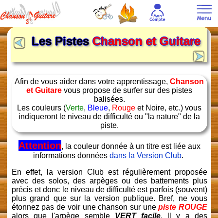
Les Pistes
Chanson et Guitare
Afin de vous aider dans votre apprentissage,
Chanson
et Guitare
vous propose de surfer sur des pistes
balisées.
Les couleurs (
Verte
,
Bleue
,
Rouge
et Noire, etc.) vous
indiqueront le niveau de difficulté ou "la nature" de la
piste.
Attention
, la couleur donnée à un titre est liée aux
informations données
dans la Version Club
.
En effet, la version Club est régulièrement proposée
avec des solos, des arpèges ou des battements plus
précis et donc le niveau de difficulté est parfois (souvent)
plus grand que sur la version publique. Bref, ne vous
étonnez pas de voir une chanson sur une
piste ROUGE
alors que l'arpège semble
VERT facile
. ll y a des