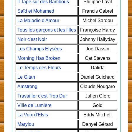
Il Tape sur des Bambous
Philippe Lavil
Saïd et Mohamed
Francis Cabrel
La Maladie d'Amour
Michel Sardou
Tous les garçons et les filles
Françoise Hardy
Noir c'est Noir
Johnny Hallyday
Les Champs Elysées
Joe Dassin
Morning Has Broken
Cat Stevens
Le Temps des Fleurs
Dalida
Le Gitan
Daniel Guichard
Amstrong
Claude Nougaro
Travailler c'est Trop Dur
Julien Clerc
Ville de Lumière
Gold
La Voix d'Elvis
Eddy Mitchell
Marylou
Danyel Gérard