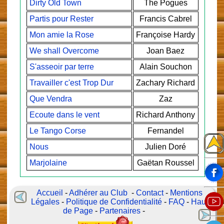
Dirty Old Town
The Pogues
Partis pour Rester
Francis Cabrel
Mon amie la Rose
Françoise Hardy
We shall Overcome
Joan Baez
S'asseoir par terre
Alain Souchon
Travailler c'est Trop Dur
Zachary Richard
Que Vendra
Zaz
Ecoute dans le vent
Richard Anthony
Le Tango Corse
Fernandel
Nous
Julien Doré
Marjolaine
Gaëtan Roussel
Accueil
-
Adhérer au Club
-
Contact
-
Mentions
Légales
-
Politique de Confidentialité
-
FAQ
-
Haut
de Page
-
Partenaires
-