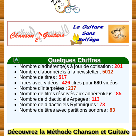
Quelques Chiffres
Nombre d'adhérent(e)s à jour de cotisation :
201
Nombre d'abonné(e)s à la newsletter :
5012
Nombre de titres :
517
Titres avec vidéos :
426
titres pour
680
vidéos
Nombre d'interprètes :
237
Nombre de titres réservés aux adhérent(e)s :
85
Nombre de didacticiels Arpèges :
113
Nombre de didacticiels Rythmiques :
73
Nombre de titres avec partitions sonores :
83
Découvrez la Méthode Chanson et Guitare