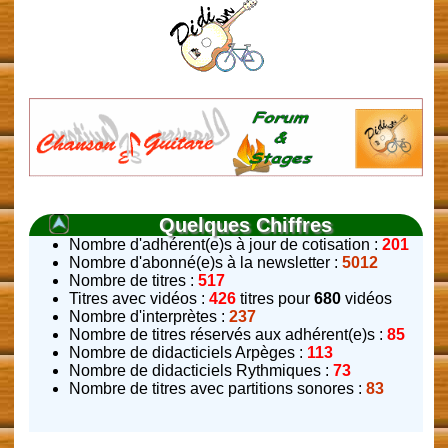
Quelques Chiffres
Nombre d'adhérent(e)s à jour de cotisation :
201
Nombre d'abonné(e)s à la newsletter :
5012
Nombre de titres :
517
Titres avec vidéos :
426
titres pour
680
vidéos
Nombre d'interprètes :
237
Nombre de titres réservés aux adhérent(e)s :
85
Nombre de didacticiels Arpèges :
113
Nombre de didacticiels Rythmiques :
73
Nombre de titres avec partitions sonores :
83