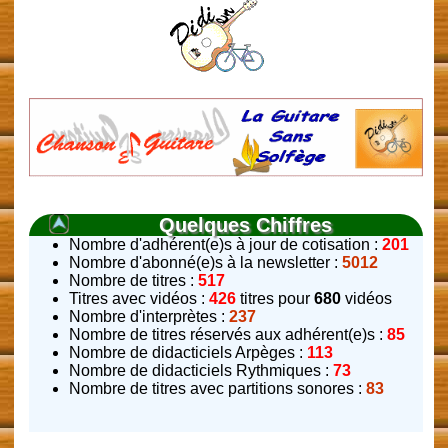
Quelques Chiffres
Nombre d'adhérent(e)s à jour de cotisation :
201
Nombre d'abonné(e)s à la newsletter :
5012
Nombre de titres :
517
Titres avec vidéos :
426
titres pour
680
vidéos
Nombre d'interprètes :
237
Nombre de titres réservés aux adhérent(e)s :
85
Nombre de didacticiels Arpèges :
113
Nombre de didacticiels Rythmiques :
73
Nombre de titres avec partitions sonores :
83