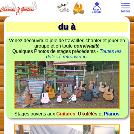
du à
Venez découvrir la joie de travailler, chanter et jouer en
groupe et en toute
convivialité
Quelques Photos de stages précédents -
Toutes les
dates à retrouver ici
Stages ouverts aux
Guitares
,
Ukulélés
et
Pianos