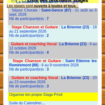
Liste des prochains Stages
La totalité du Calendrier
est en ligne.
Les stages sont
ouverts à toutes et tous
...
Séjour Chorale :
Saint-Gence (87)
- 31 août au 6
sept. 2026
Nb de participant(e)s :
7
Stage Chanson et Guitare
:
La Brionne (23)
- 18
au 21 septembre 2026
Nb de participant(e)s :
2
Guitare et coaching Vocal
:
La Brionne (23)
- 9 au
12 octobre 2026
Nb de participant(e)s :
4
Stage Chanson et Guitare
:
Saint Etienne les
Remiremont (88)
- 6 au 9 novembre 2026
Nb de participant(e)s :
3
Guitare et coaching Vocal
:
La Brionne (23)
- 20
au 23 novembre 2026
Nb de participant(e)s :
3
Organise ton propre Stage Privé
Suite du Calendrier....