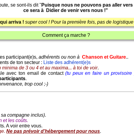
te, se sont-ils dit "
Puisque nous ne pouvons pas aller vers 
ce sera à Didier de venir vers nous !"
qui arriva !
super cool ! Pour la première fois, pas de logistique
Comment ça marche ?
res participant(e)s,
adhérents ou non à
Chanson et Guitare
..
ents de ton secteur :
Liste des adhérent(e)s
u minima de 3 ou 4 et au maxima... à toi de voir
.
ale avec ton email de contact
(tu peux en faire un provisoire 
participants
.
onvenance, trop cool ;-)
et sa compagne inclus)
.
 et les coûts.
s. A voir entre vous.
ge.
Ne pas prévoir d'hébergement pour nous
.