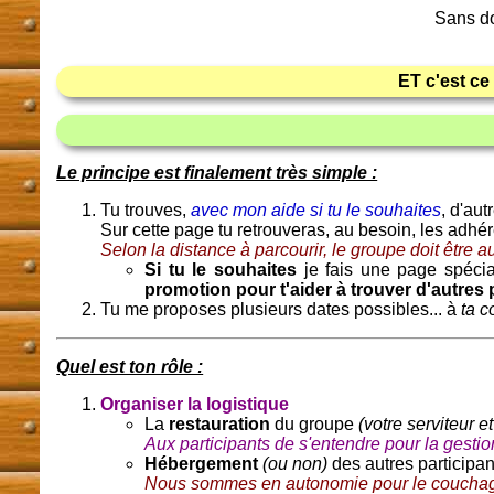
Sans dou
ET c'est ce 
Le principe est finalement très simple :
Tu trouves,
avec mon aide si tu le souhaites
, d'aut
Sur cette page tu retrouveras, au besoin, les adhér
Selon la distance à parcourir, le groupe doit être a
Si tu le souhaites
je fais une page spéci
promotion pour t'aider à trouver d'autres 
Tu me proposes plusieurs dates possibles... à
ta c
Quel est ton rôle :
Organiser la logistique
La
restauration
du groupe
(votre serviteur 
Aux participants de s'entendre pour la gestion
Hébergement
(ou non)
des autres participant
Nous sommes en autonomie pour le coucha