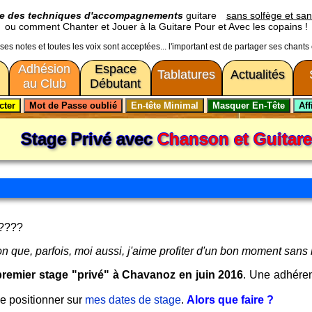
ge des techniques d'accompagnements
guitare
sans solfège et san
ou comment Chanter et Jouer à la Guitare Pour et Avec les copains !
usses notes et toutes les voix sont acceptées... l'important est de partager ses chants
Adhésion
Espace
Tablatures
Actualités
au Club
Débutant
Stage Privé avec
Chanson et Guitare
????
n que, parfois, moi aussi, j'aime profiter d'un bon moment sans l'
 premier stage "privé" à Chavanoz en juin 2016
. Une adhéren
se positionner sur
mes dates de stage
.
Alors que faire ?