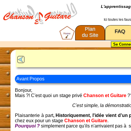
L'apprentissa
Ici toutes les fa
Plan
FAQ
du Site
Avant Propos
Bonjour,
Mais ?! C'est quoi un stage privé
Chanson et Guitare
?
C'est simple, la démonstratio
Plaisanterie à part
, Historiquement, l'idée vient d'un
chez eux pour un stage
Chanson et Guitare
.
Pourquoi ?
simplement parce qu'ils n'arrivaient pas à 