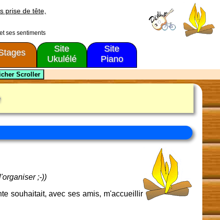
s prise de tête,
 et ses sentiments
Site
Site
Stages
Ukulélé
Piano
organiser ;-))
te souhaitait, avec ses amis, m'accueillir