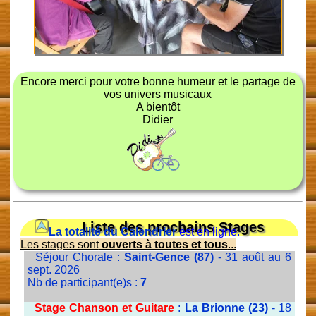
Encore merci pour votre bonne humeur et le partage de
vos univers musicaux
A bientôt
Didier
Liste des prochains Stages
La totalité du Calendrier
est en ligne.
Les stages sont
ouverts à toutes et tous
...
Séjour Chorale :
Saint-Gence (87)
- 31 août au 6
sept. 2026
Nb de participant(e)s :
7
Stage Chanson et Guitare
:
La Brionne (23)
- 18