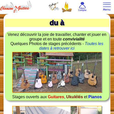
du à
Venez découvrir la joie de travailler, chanter et jouer en
groupe et en toute
convivialité
Quelques Photos de stages précédents -
Toutes les
dates à retrouver ici
Stages ouverts aux
Guitares
,
Ukulélés
et
Pianos