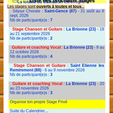
Liste des prochains Stages
La totalité du Calendrier
est en ligne.
Les stages sont
ouverts à toutes et tous
...
Séjour Chorale :
Saint-Gence (87)
- 31 août au 6
sept. 2026
Nb de participant(e)s :
7
Stage Chanson et Guitare
:
La Brionne (23)
- 18
au 21 septembre 2026
Nb de participant(e)s :
2
Guitare et coaching Vocal
:
La Brionne (23)
- 9 au
12 octobre 2026
Nb de participant(e)s :
4
Stage Chanson et Guitare
:
Saint Etienne les
Remiremont (88)
- 6 au 9 novembre 2026
Nb de participant(e)s :
3
Guitare et coaching Vocal
:
La Brionne (23)
- 20
au 23 novembre 2026
Nb de participant(e)s :
3
Organise ton propre Stage Privé
Suite du Calendrier....