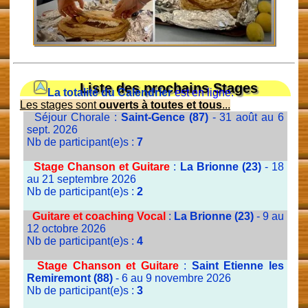
Liste des prochains Stages
La totalité du Calendrier
est en ligne.
Les stages sont
ouverts à toutes et tous
...
Séjour Chorale :
Saint-Gence (87)
- 31 août au 6
sept. 2026
Nb de participant(e)s :
7
Stage Chanson et Guitare
:
La Brionne (23)
- 18
au 21 septembre 2026
Nb de participant(e)s :
2
Guitare et coaching Vocal
:
La Brionne (23)
- 9 au
12 octobre 2026
Nb de participant(e)s :
4
Stage Chanson et Guitare
:
Saint Etienne les
Remiremont (88)
- 6 au 9 novembre 2026
Nb de participant(e)s :
3