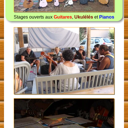
Stages ouverts aux
Guitares
,
Ukulélés
et
Pianos