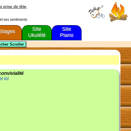
s prise de tête,
 et ses sentiments
Site
Site
Stages
Ukulélé
Piano
convivialité
r ici