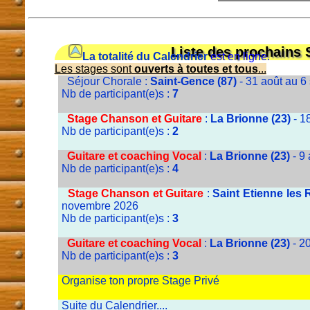
Liste des prochains 
La totalité du Calendrier
est en ligne.
Les stages sont
ouverts à toutes et tous
...
Séjour Chorale :
Saint-Gence (87)
- 31 août au 6
Nb de participant(e)s :
7
Stage Chanson et Guitare
:
La Brionne (23)
- 1
Nb de participant(e)s :
2
Guitare et coaching Vocal
:
La Brionne (23)
- 9
Nb de participant(e)s :
4
Stage Chanson et Guitare
:
Saint Etienne les
novembre 2026
Nb de participant(e)s :
3
Guitare et coaching Vocal
:
La Brionne (23)
- 2
Nb de participant(e)s :
3
Organise ton propre Stage Privé
Suite du Calendrier....