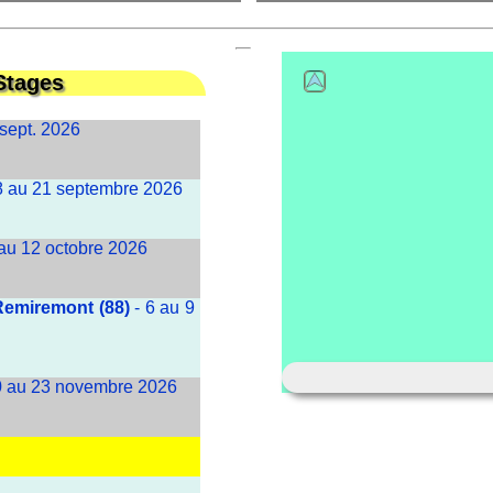
Stages
 sept. 2026
8 au 21 septembre 2026
 au 12 octobre 2026
 Remiremont (88)
- 6 au 9
0 au 23 novembre 2026