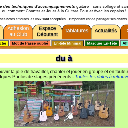
ge des techniques d'accompagnements
guitare
sans solfège et san
ou comment Chanter et Jouer à la Guitare Pour et Avec les copains !
usses notes et toutes les voix sont acceptées... l'important est de partager ses chants
Adhésion
Espace
Tablatures
Actualités
au Club
Débutant
du à
vrir la joie de travailler, chanter et jouer en groupe et en toute
lques Photos de stages précédents -
Toutes les dates à retrouve