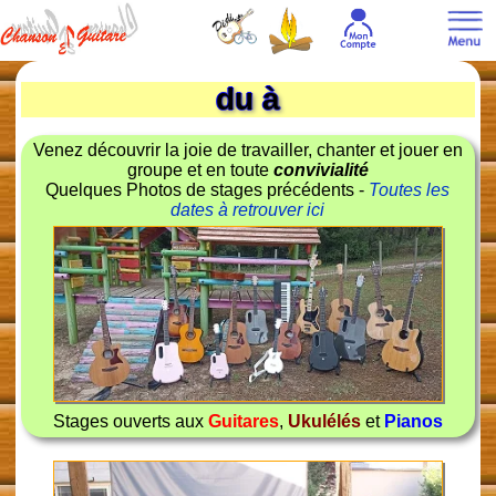
du à
Venez découvrir la joie de travailler, chanter et jouer en
groupe et en toute
convivialité
Quelques Photos de stages précédents -
Toutes les
dates à retrouver ici
Stages ouverts aux
Guitares
,
Ukulélés
et
Pianos