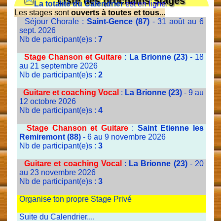
Liste des prochains Stages
La totalité du Calendrier
est en ligne.
Les stages sont
ouverts à toutes et tous
...
Séjour Chorale :
Saint-Gence (87)
- 31 août au 6
sept. 2026
Nb de participant(e)s :
7
Stage Chanson et Guitare
:
La Brionne (23)
- 18
au 21 septembre 2026
Nb de participant(e)s :
2
Guitare et coaching Vocal
:
La Brionne (23)
- 9 au
12 octobre 2026
Nb de participant(e)s :
4
Stage Chanson et Guitare
:
Saint Etienne les
Remiremont (88)
- 6 au 9 novembre 2026
Nb de participant(e)s :
3
Guitare et coaching Vocal
:
La Brionne (23)
- 20
au 23 novembre 2026
Nb de participant(e)s :
3
Organise ton propre Stage Privé
Suite du Calendrier....