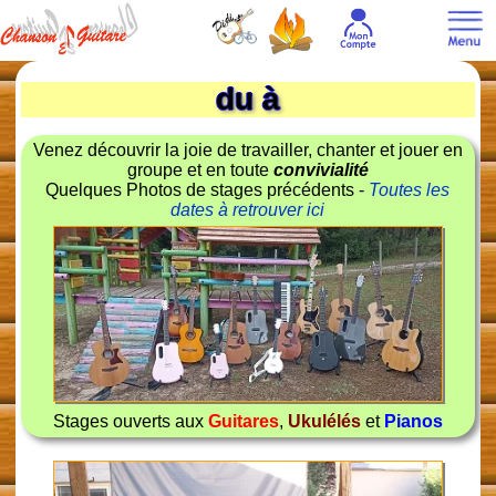
du à
Venez découvrir la joie de travailler, chanter et jouer en
groupe et en toute
convivialité
Quelques Photos de stages précédents -
Toutes les
dates à retrouver ici
Stages ouverts aux
Guitares
,
Ukulélés
et
Pianos