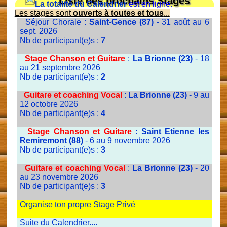
Liste des prochains Stages
La totalité du Calendrier
est en ligne.
Les stages sont
ouverts à toutes et tous
...
Séjour Chorale :
Saint-Gence (87)
- 31 août au 6
sept. 2026
Nb de participant(e)s :
7
Stage Chanson et Guitare
:
La Brionne (23)
- 18
au 21 septembre 2026
Nb de participant(e)s :
2
Guitare et coaching Vocal
:
La Brionne (23)
- 9 au
12 octobre 2026
Nb de participant(e)s :
4
Stage Chanson et Guitare
:
Saint Etienne les
Remiremont (88)
- 6 au 9 novembre 2026
Nb de participant(e)s :
3
Guitare et coaching Vocal
:
La Brionne (23)
- 20
au 23 novembre 2026
Nb de participant(e)s :
3
Organise ton propre Stage Privé
Suite du Calendrier....