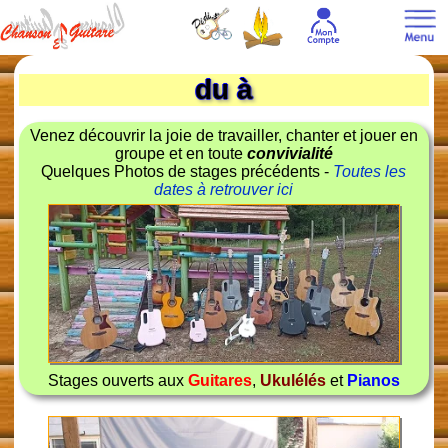
du à
Venez découvrir la joie de travailler, chanter et jouer en
groupe et en toute
convivialité
Quelques Photos de stages précédents -
Toutes les
dates à retrouver ici
Stages ouverts aux
Guitares
,
Ukulélés
et
Pianos