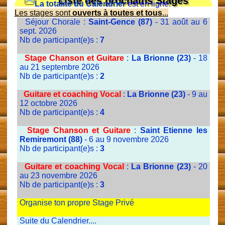
Liste des prochains Stages
La totalité du Calendrier
est en ligne.
Les stages sont
ouverts à toutes et tous
...
Séjour Chorale :
Saint-Gence (87)
- 31 août au 6
sept. 2026
Nb de participant(e)s :
7
Stage Chanson et Guitare
:
La Brionne (23)
- 18
au 21 septembre 2026
Nb de participant(e)s :
2
Guitare et coaching Vocal
:
La Brionne (23)
- 9 au
12 octobre 2026
Nb de participant(e)s :
4
Stage Chanson et Guitare
:
Saint Etienne les
Remiremont (88)
- 6 au 9 novembre 2026
Nb de participant(e)s :
3
Guitare et coaching Vocal
:
La Brionne (23)
- 20
au 23 novembre 2026
Nb de participant(e)s :
3
Organise ton propre Stage Privé
Suite du Calendrier....