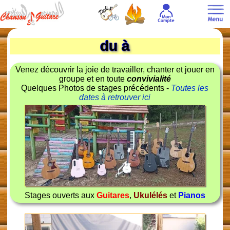
du à
Venez découvrir la joie de travailler, chanter et jouer en
groupe et en toute
convivialité
Quelques Photos de stages précédents -
Toutes les
dates à retrouver ici
Stages ouverts aux
Guitares
,
Ukulélés
et
Pianos