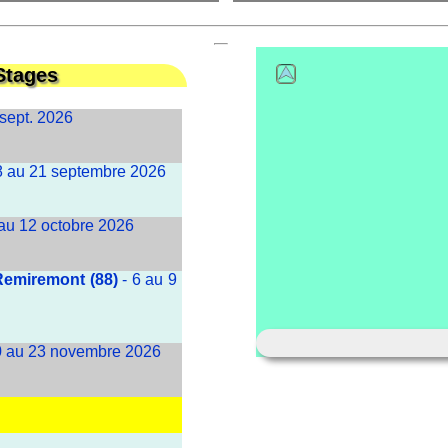
Stages
 sept. 2026
8 au 21 septembre 2026
 au 12 octobre 2026
 Remiremont (88)
- 6 au 9
0 au 23 novembre 2026