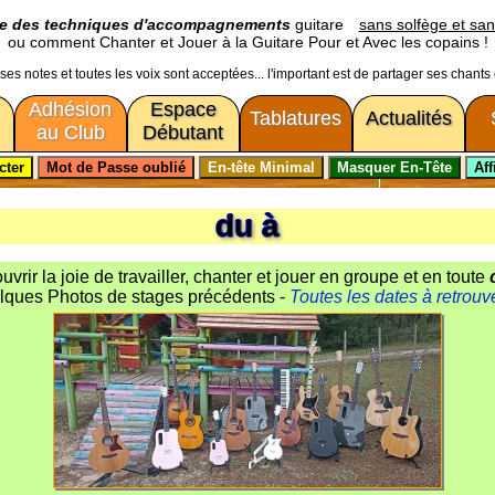
ge des techniques d'accompagnements
guitare
sans solfège et san
ou comment Chanter et Jouer à la Guitare Pour et Avec les copains !
usses notes et toutes les voix sont acceptées... l'important est de partager ses chants
Adhésion
Espace
Tablatures
Actualités
au Club
Débutant
du à
vrir la joie de travailler, chanter et jouer en groupe et en toute
lques Photos de stages précédents -
Toutes les dates à retrouve