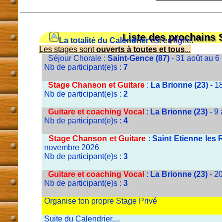
Liste des prochains 
La totalité du Calendrier
est en ligne.
Les stages sont
ouverts à toutes et tous
...
Séjour Chorale :
Saint-Gence (87)
- 31 août au 6
Nb de participant(e)s :
7
Stage Chanson et Guitare
:
La Brionne (23)
- 1
Nb de participant(e)s :
2
Guitare et coaching Vocal
:
La Brionne (23)
- 9
Nb de participant(e)s :
4
Stage Chanson et Guitare
:
Saint Etienne les
novembre 2026
Nb de participant(e)s :
3
Guitare et coaching Vocal
:
La Brionne (23)
- 2
Nb de participant(e)s :
3
Organise ton propre Stage Privé
Suite du Calendrier....