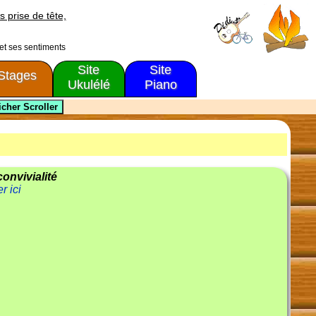
s prise de tête,
 et ses sentiments
Site
Site
Stages
Ukulélé
Piano
convivialité
r ici