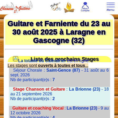
Guitare et Farniente du 23 au
30 août 2025 à Laragne en
Gascogne (32)
Liste des prochains Stages
La totalité du Calendrier
est en ligne.
Les stages sont
ouverts à toutes et tous
...
Séjour Chorale :
Saint-Gence (87)
- 31 août au 6
sept. 2026
Nb de participant(e)s :
7
Stage Chanson et Guitare
:
La Brionne (23)
- 18
au 21 septembre 2026
Nb de participant(e)s :
2
Guitare et coaching Vocal
:
La Brionne (23)
- 9 au
12 octobre 2026
Nb de participant(e)s :
4