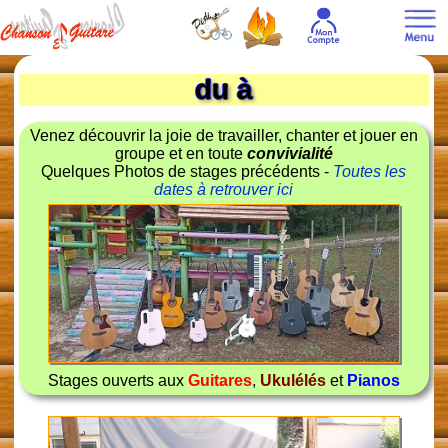
du à
Venez découvrir la joie de travailler, chanter et jouer en
groupe et en toute
convivialité
Quelques Photos de stages précédents -
Toutes les
dates à retrouver ici
Stages ouverts aux
Guitares
,
Ukulélés
et
Pianos