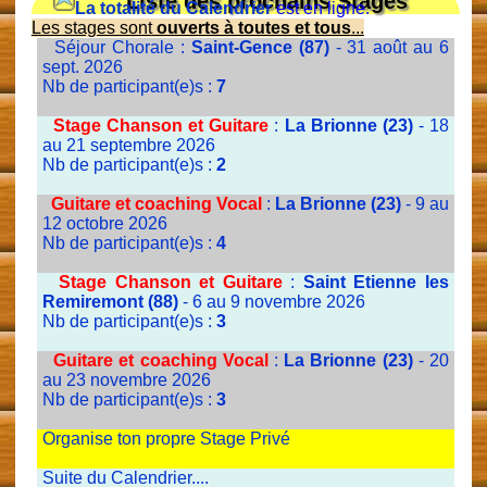
Liste des prochains Stages
La totalité du Calendrier
est en ligne.
Les stages sont
ouverts à toutes et tous
...
Séjour Chorale :
Saint-Gence (87)
- 31 août au 6
sept. 2026
Nb de participant(e)s :
7
Stage Chanson et Guitare
:
La Brionne (23)
- 18
au 21 septembre 2026
Nb de participant(e)s :
2
Guitare et coaching Vocal
:
La Brionne (23)
- 9 au
12 octobre 2026
Nb de participant(e)s :
4
Stage Chanson et Guitare
:
Saint Etienne les
Remiremont (88)
- 6 au 9 novembre 2026
Nb de participant(e)s :
3
Guitare et coaching Vocal
:
La Brionne (23)
- 20
au 23 novembre 2026
Nb de participant(e)s :
3
Organise ton propre Stage Privé
Suite du Calendrier....