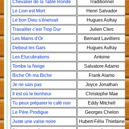
Chevalier de la Table Ronde
Traditionnel
Le Lion est Mort
Henri Salvador
Le bon Dieu s'énervait
Hugues Aufray
Travailler c'est Trop Dur
Julien Clerc
Les Mains d'Or
Bernard Lavilliers
Debout les Gars
Hugues Aufray
Les Elucubrations
Antoine
Tombe la Neige
Salvatore Adamo
Biche Oh ma Biche
Frank Alamo
Je ne sais pas
Joyce Jonathan
Il est où le bonheur
Christophe Mae
Tu peux préparer le café noir
Eddy Mitchell
Le Père Prodigue
Georges Chelon
Juste une valse noire
Hubert-Félix Thiefaine