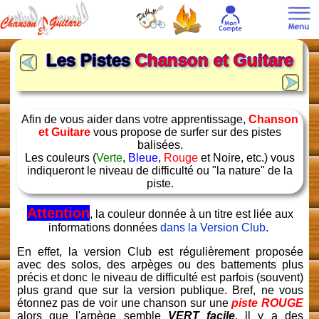
Les Pistes
Chanson et Guitare
Afin de vous aider dans votre apprentissage,
Chanson
et Guitare
vous propose de surfer sur des pistes
balisées.
Les couleurs (
Verte
,
Bleue
,
Rouge
et Noire, etc.) vous
indiqueront le niveau de difficulté ou "la nature" de la
piste.
Attention
, la couleur donnée à un titre est liée aux
informations données
dans la Version Club
.
En effet, la version Club est régulièrement proposée
avec des solos, des arpèges ou des battements plus
précis et donc le niveau de difficulté est parfois (souvent)
plus grand que sur la version publique. Bref, ne vous
étonnez pas de voir une chanson sur une
piste ROUGE
alors que l'arpège semble
VERT facile
. ll y a des