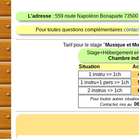
L'adresse
: 559 route Napoléon Bonaparte 73500
Pour toutes questions complémentaires
contac
Tarif pour le stage "
Musique et M
Stage+Hébergement en
Chambre indi
Situation
Ac
1 instru => 1ch
1 instru+1 pers => 1ch
2 instrus => 1ch
Pour toutes autres situatio
06
Contactez moi au