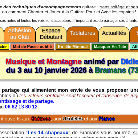
ge des techniques d'accompagnements
guitare
sans solfège et san
ou comment Chanter et Jouer à la Guitare Pour et Avec les copains !
usses notes et toutes les voix sont acceptées... l'important est de partager ses chants
Adhésion
Espace
Tablatures
Actualités
au Club
Débutant
Musique et Montagne
animé par
Didi
du 3 au 10 janvier 2026 à
Bramans (73
t le partage qui alimentent mon envie de vous proposer un
iables où
les valeurs centrales sont l'accueil et l'absence de j
ntissage et de partage.
 au
06 82 13 80 12
nt ouverts aux
Guitares
, aux
Ukulélés
et aux
Pianos
association "
Les 14 chapeaux
" de Bramans vous pourrez,
si