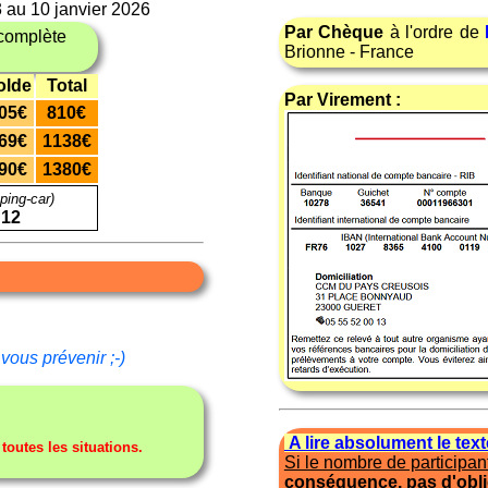
3 au 10 janvier 2026
Par Chèque
à l'ordre de
complète
Brionne - France
olde
Total
Par Virement :
05€
810€
69€
1138€
90€
1380€
ping-car)
 12
vous prévenir ;-)
A lire absolument le tex
utes les situations.
Si le nombre de participant
conséquence, pas d'obl