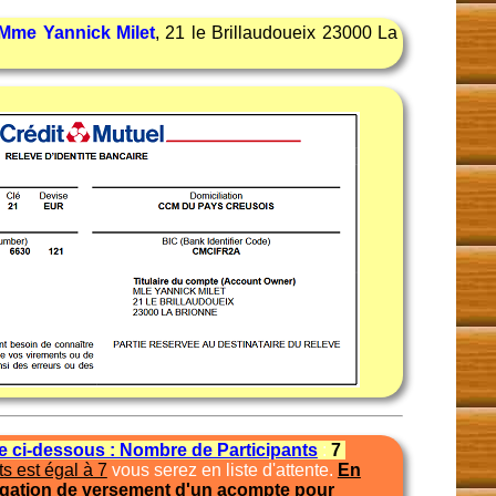
Mme Yannick Milet
, 21 le Brillaudoueix 23000 La
te ci-dessous : Nombre de Participants
:
7
s est égal à 7
vous serez en liste d'attente.
En
igation de versement d'un acompte pour