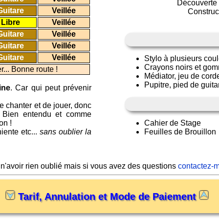
Découverte
Guitare
Veillée
Construc
Libre
Veillée
Guitare
Veillée
Guitare
Veillée
Guitare
Veillée
Stylo à plusieurs coul
Crayons noirs et gomm
r... Bonne route !
Médiator, jeu de corde
Pupitre, pied de guita
ine
. Car qui peut prévenir
de chanter et de jouer, donc
ir. Bien entendu et comme
on !
Cahier de Stage
iente etc...
sans oublier la
Feuilles de Brouillon
 n'avoir rien oublié mais si vous avez des questions
contactez-m
Tarif, Annulation et Mode de Paiement