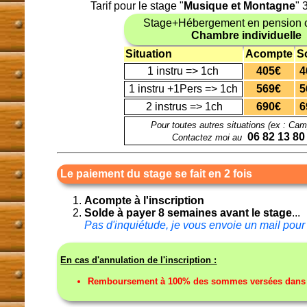
Tarif pour le stage "
Musique et Montagne
" 
Stage+Hébergement en pension 
Chambre individuelle
Situation
Acompte
S
1 instru => 1ch
405€
4
1 instru +1Pers => 1ch
569€
5
2 instrus => 1ch
690€
6
Pour toutes autres situations (ex : Cam
06 82 13 80
Contactez moi au
Le paiement du stage se fait en 2 fois
Acompte à l'inscription
Solde à payer 8 semaines avant le stage
...
Pas d'inquiétude, je vous envoie un mail pour 
En cas d'annulation de l'inscription :
Remboursement à 100% des sommes versées dans to