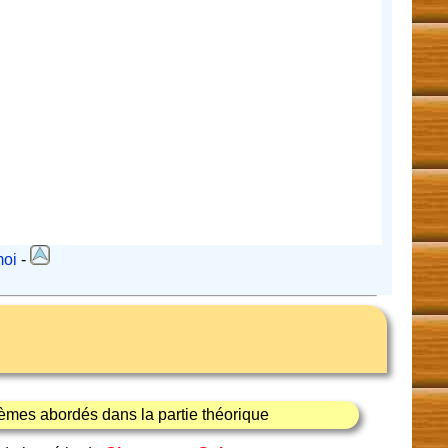
moi
-
èmes abordés dans la partie théorique