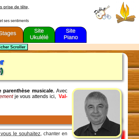
s prise de tête,
 et ses sentiments
Site
Site
Stages
Ukulélé
Piano
er
)
e parenthèse musicale.
Avec
ugement
je vous attends ici,
Val-
 vous le souhaitez
, chanter en