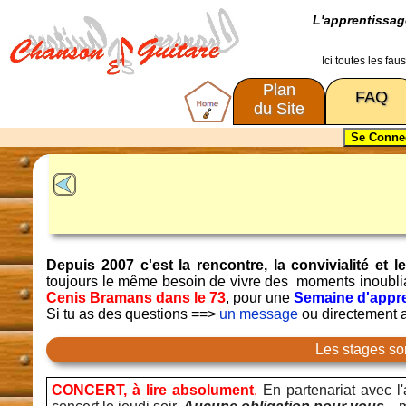
L'apprentissa
Ici toutes les fa
Plan
FAQ
du Site
Depuis 2007 c'est la rencontre, la convivialité e
toujours le même besoin de vivre des moments inoubl
Cenis Bramans dans le 73
, pour une
Semaine d'appre
Si tu as des questions ==>
un message
ou directement
Les stages so
CONCERT, à lire absolument
.
En partenariat avec l'