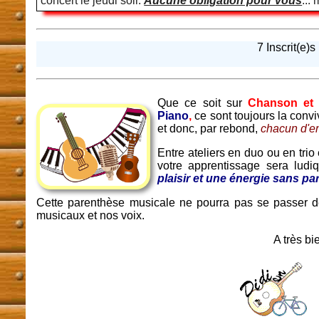
concert le jeudi soir.
Aucune obligation pour vous
...
7 Inscrit(e)s
Que ce soit sur
Chanson et 
Piano
,
ce sont toujours la convi
et donc, par rebond,
chacun d'en
Entre ateliers en duo ou en trio 
votre apprentissage sera ludi
plaisir et une énergie sans par
Cette parenthèse musicale ne pourra pas se passer d
musicaux et nos voix.
A très bi