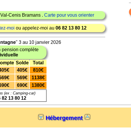
 Val-Cenis Bramans .
Carte pour vous orienter
tez-moi
ou appelez-moi au
06 82 13 80 12
ontagne
" 3 au 10 janvier 2026
 pension complète
viduelle
ompte
Solde
Total
405€
405€
810€
569€
569€
1138€
690€
690€
1380€
ns (ex : Camping-car)
 82 13 80 12
Hébergement