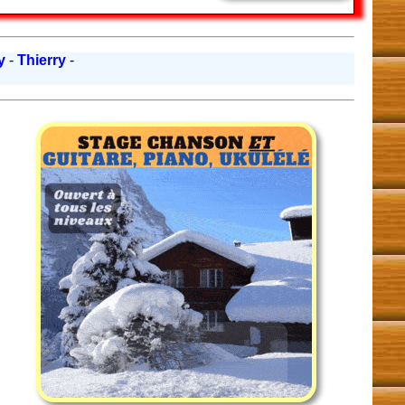
ry
-
Thierry
-