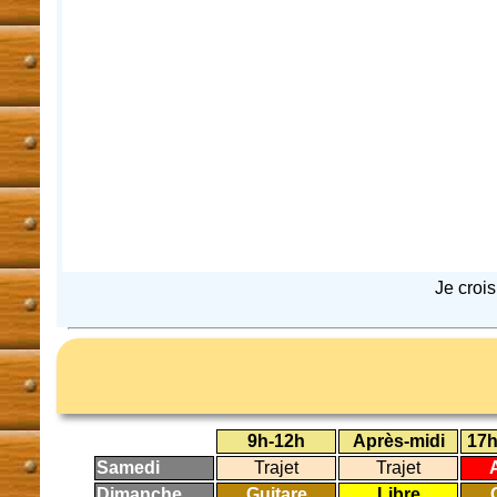
Je croi
9h-12h
Après-midi
17h
Samedi
Trajet
Trajet
Dimanche
Guitare
Libre