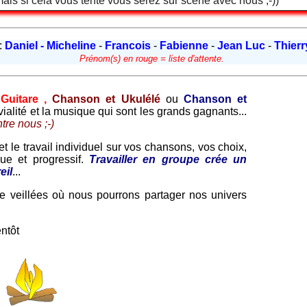
 mais si cela vous tente vous serez sur scène avec nous ;-))
 :
Daniel - Micheline
-
Francois
-
Fabienne
-
Jean Luc
-
Thier
Prénom(s) en rouge = liste d'attente.
Guitare ,
Chanson et Ukulélé
ou
Chanson et
vialité et la musique qui sont les grands gagnants...
tre nous ;-)
et le travail individuel sur vos chansons, vos choix,
que et progressif.
Travailler en groupe crée un
eil
...
e veillées où nous pourrons partager nos univers
entôt