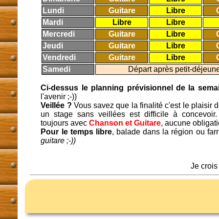
Lundi
Guitare
Libre
Mardi
Libre
Libre
Mercredi
Guitare
Libre
Jeudi
Guitare
Libre
Vendredi
Guitare
Libre
Samedi
Départ après petit-déjeune
Ci-dessus le planning prévisionnel de la sema
l'avenir ;-))
Veillée ?
Vous savez que la finalité c'est le plaisir 
un stage sans veillées est difficile à concevo
toujours avec
Chanson et Guitare
, aucune obligati
Pour le temps libre
, balade dans la région ou farn
guitare ;-))
Je crois