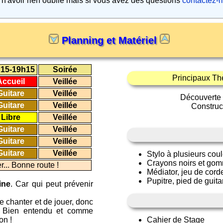
s n'avoir rien oublié mais si vous avez des questions
contactez-
Planning et Matériel
15-19h15
Soirée
Principaux Th
Accueil
Veillée
Guitare
Veillée
Découverte
Guitare
Veillée
Construc
Libre
Veillée
Guitare
Veillée
Guitare
Veillée
Guitare
Veillée
Stylo à plusieurs coul
Crayons noirs et gomm
r... Bonne route !
Médiator, jeu de corde
Pupitre, pied de guita
ine
. Car qui peut prévenir
de chanter et de jouer, donc
ir. Bien entendu et comme
on !
Cahier de Stage