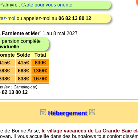
Palmyre .
Carte pour vous orienter
tez-moi
ou appelez-moi au
06 82 13 80 12
 Farniente et Mer
" 1 au 8 mai 2027
 pension complète
viduelle
ompte
Solde
Total
415€
415€
830€
683€
683€
1366€
838€
838€
1676€
ns (ex : Camping-car)
 82 13 80 12
Hébergement
ie de Bonne Anse,
le village vacances de La Grande Baie cl
Royan, il vous accueille dans des bungalows tout confort diss