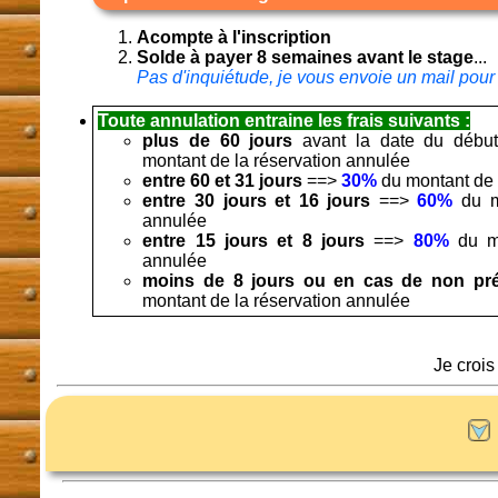
Acompte à l'inscription
Solde à payer 8 semaines avant le stage
...
Pas d'inquiétude, je vous envoie un mail pour 
Toute annulation entraine les frais suivants :
plus de 60 jours
avant la date du débu
montant de la réservation annulée
entre 60 et 31 jours
==>
30%
du montant de 
entre 30 jours et 16 jours
==>
60%
du mo
annulée
entre 15 jours et 8 jours
==>
80%
du mo
annulée
moins de 8 jours ou en cas de non pré
montant de la réservation annulée
Je crois