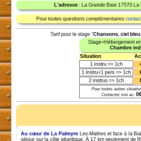
L'adresse
: La Grande Baie 17570 La 
Pour toutes questions complémentaires
contac
Tarif pour le stage "
Chansons, ciel bleu,
Stage+Hébergement en
Chambre indi
Situation
Ac
1 instru => 1ch
1 instru+1 pers => 1ch
2 instrus => 1ch
Pour toutes autres situatio
06
Contactez moi au
Au cœur de La Palmyre
Les-Mathes et face à la Ba
séjour sur la côte atlantique. À 17 km seulement de 