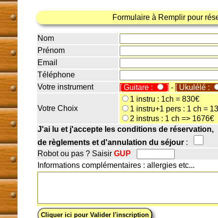
Formulaire à Remplir pour rés
Nom
Prénom
Email
Téléphone
Votre instrument
[ Guitare :
]
-
[ Ukulélé :
1 instru : 1ch = 830€
Votre Choix
1 instru+1 pers : 1 ch = 1
2 instrus : 1 ch => 1676€
J'ai lu et j'accepte les conditions de réservation,
de règlements et d'annulation du séjour
:
Robot ou pas ? Saisir
GUP
Informations complémentaires : allergies etc...