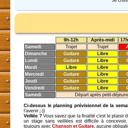
Je croi
9h-12h
Après-midi
17h
Samedi
Trajet
Trajet
Dimanche
Guitare
Libre
Lundi
Guitare
Libre
Mardi
Libre
Libre
Mercredi
Guitare
Libre
Jeudi
Guitare
Libre
Vendredi
Guitare
Libre
Samedi
Départ après petit-déjeune
Ci-dessus le planning prévisionnel de la sema
l'avenir ;-))
Veillée ?
Vous savez que la finalité c'est le plaisir 
un stage sans veillées est difficile à concevo
toujours avec
Chanson et Guitare
, aucune obligati