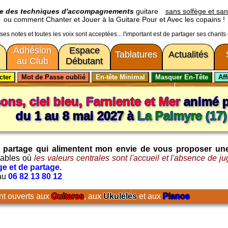
ge des techniques d'accompagnements
guitare
sans solfège et san
ou comment Chanter et Jouer à la Guitare Pour et Avec les copains !
usses notes et toutes les voix sont acceptées... l'important est de partager ses chants
Adhésion
Espace
Tablatures
Actualités
au Club
Débutant
ns, ciel bleu, Farniente et Mer
animé 
du 1 au 8 mai 2027 à
La Palmyre (17)
t le partage qui alimentent mon envie de vous proposer un
iables où
les valeurs centrales sont l'accueil et l'absence de j
e et de partage.
 au
06 82 13 80 12
nt ouverts aux
Guitares
, aux
Ukulélés
et aux
Pianos