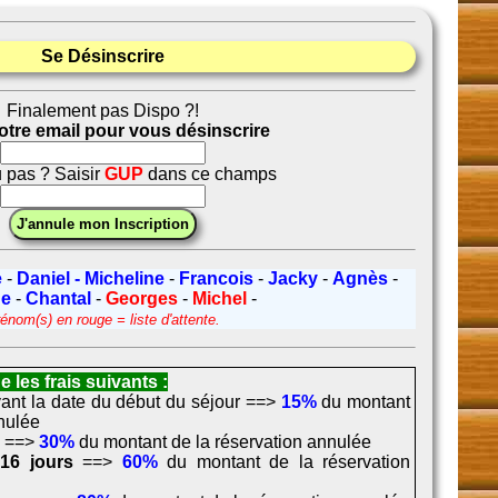
Se Désinscrire
Finalement pas Dispo ?!
votre email pour vous désinscrire
 pas ? Saisir
GUP
dans ce champs
e
-
Daniel - Micheline
-
Francois
-
Jacky
-
Agnès
-
ne
-
Chantal
-
Georges
-
Michel
-
énom(s) en rouge = liste d'attente.
 les frais suivants :
ant la date du début du séjour ==>
15%
du montant
nnulée
s
==>
30%
du montant de la réservation annulée
 16 jours
==>
60%
du montant de la réservation