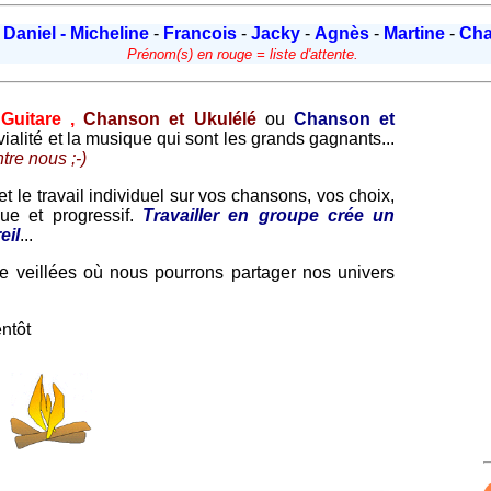
-
Daniel - Micheline
-
Francois
-
Jacky
-
Agnès
-
Martine
-
Cha
Prénom(s) en rouge = liste d'attente.
Guitare ,
Chanson et Ukulélé
ou
Chanson et
vialité et la musique qui sont les grands gagnants...
tre nous ;-)
et le travail individuel sur vos chansons, vos choix,
que et progressif.
Travailler en groupe crée un
eil
...
e veillées où nous pourrons partager nos univers
entôt