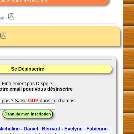
liser votre réservation.
oi
-
n
Se Désinscrire
Finalement pas Dispo ?!
votre email pour vous désinscrire
 pas ? Saisir
GUP
dans ce champs
Micheline - Daniel
-
Bernard - Evelyne
-
Fabienne
-