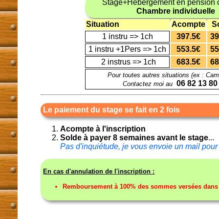
Stage+Hébergement en pension 
Chambre individuelle
Situation
Acompte
S
1 instru => 1ch
397.5€
39
1 instru +1Pers => 1ch
553.5€
55
2 instrus => 1ch
683.5€
68
Pour toutes autres situations (ex : Cam
06 82 13 80
Contactez moi au
Le paiement du stage se fait en 2 fois
Acompte à l'inscription
Solde à payer 8 semaines avant le stage
...
Pas d'inquiétude, je vous envoie un mail pour 
En cas d'annulation de l'inscription :
Remboursement à 100% des sommes versées dans to