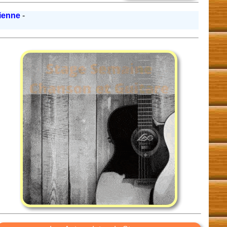
ienne
-