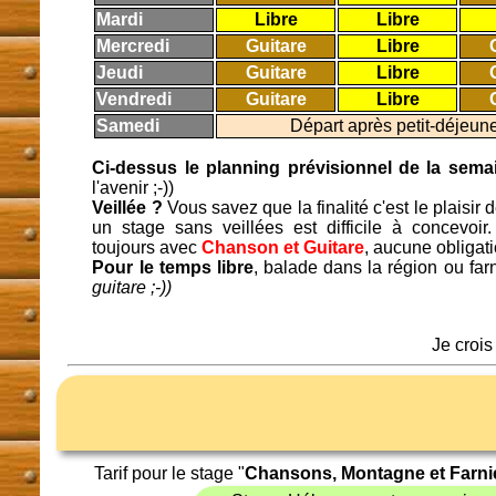
Mardi
Libre
Libre
Mercredi
Guitare
Libre
Jeudi
Guitare
Libre
Vendredi
Guitare
Libre
Samedi
Départ après petit-déjeune
Ci-dessus le planning prévisionnel de la sema
l'avenir ;-))
Veillée ?
Vous savez que la finalité c'est le plaisir 
un stage sans veillées est difficile à concevo
toujours avec
Chanson et Guitare
, aucune obligati
Pour le temps libre
, balade dans la région ou farn
guitare ;-))
Je crois
Tarif pour le stage "
Chansons, Montagne et Farni