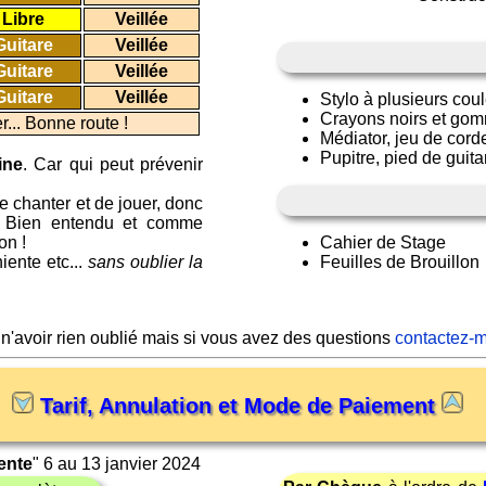
Libre
Veillée
Guitare
Veillée
Guitare
Veillée
Guitare
Veillée
Stylo à plusieurs coul
Crayons noirs et gomm
r... Bonne route !
Médiator, jeu de corde
Pupitre, pied de guita
ine
. Car qui peut prévenir
de chanter et de jouer, donc
ir. Bien entendu et comme
on !
Cahier de Stage
iente etc...
sans oublier la
Feuilles de Brouillon
 n'avoir rien oublié mais si vous avez des questions
contactez-m
Tarif, Annulation et Mode de Paiement
ente
" 6 au 13 janvier 2024