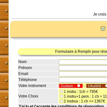
Je crois
Formulaire à Remplir pour rés
Nom
Prénom
Email
Téléphone
Votre instrument
[ Guitare :
]
-
[ Ukulélé :
1 instru : 1ch = 795€
Votre Choix
1 instru+1 pers : 1 ch = 1
2 instrus : 1 ch => 1367€
J'ai lu et j'accepte les conditions de réservation,