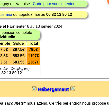
pagny-en-Vanoise .
Carte pour vous orienter
tez-moi
ou appelez-moi au
06 82 13 80 12
 et Farniente
" 6 au 13 janvier 2024
 pension complète
viduelle
ompte
Solde
Total
7.5€
397.5€
795€
3.5€
553.5€
1107€
3.5€
683.5€
1367€
ns (ex : Camping-car)
 82 13 80 12
Hébergement
Les Tacounets"
nous attend. Ce très bel endroit nous propose 