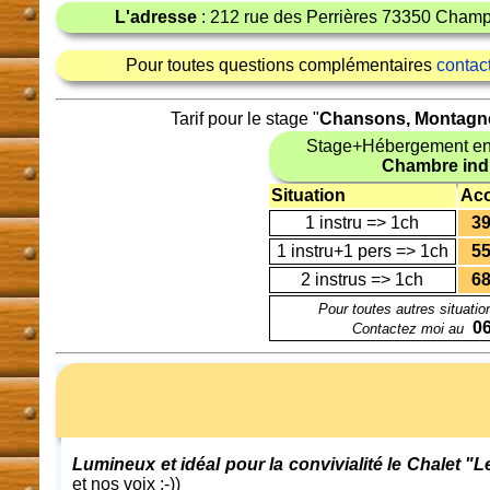
L'adresse
: 212 rue des Perrières 73350 Cham
Pour toutes questions complémentaires
contac
Tarif pour le stage "
Chansons, Montagne
Stage+Hébergement en
Chambre indi
Situation
Ac
1 instru => 1ch
39
1 instru+1 pers => 1ch
55
2 instrus => 1ch
68
Pour toutes autres situatio
06
Contactez moi au
Lumineux et idéal pour la convivialité
le Chalet "
et nos voix ;-))