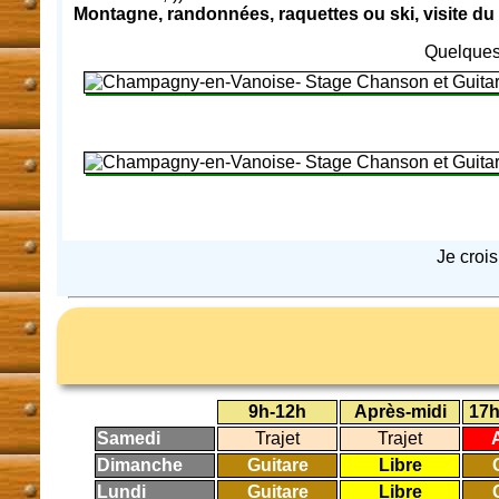
Montagne, randonnées, raquettes ou ski
, visite du
Quelques 
Je croi
9h-12h
Après-midi
17h
Samedi
Trajet
Trajet
Dimanche
Guitare
Libre
Lundi
Guitare
Libre