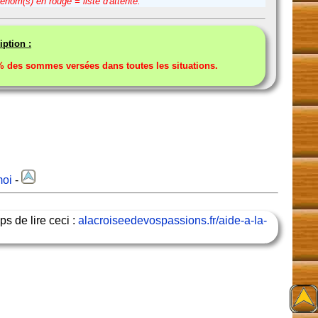
énom(s) en rouge = liste d'attente.
iption :
des sommes versées dans toutes les situations.
moi
-
ps de lire ceci :
alacroiseedevospassions.fr/aide-a-la-