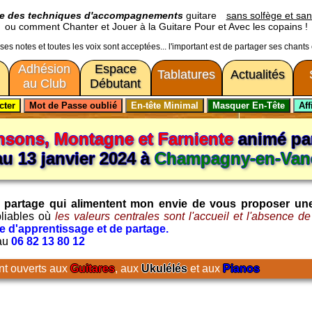
ge des techniques d'accompagnements
guitare
sans solfège et san
ou comment Chanter et Jouer à la Guitare Pour et Avec les copains !
usses notes et toutes les voix sont acceptées... l'important est de partager ses chants
Adhésion
Espace
Tablatures
Actualités
au Club
Débutant
sons, Montagne et Farniente
animé pa
au 13 janvier 2024 à
Champagny-en-Vano
t le partage qui alimentent mon envie de vous proposer un
liables où
les valeurs centrales sont l'accueil et l'absence d
 d'apprentissage et de partage.
 au
06 82 13 80 12
nt ouverts aux
Guitares
, aux
Ukulélés
et aux
Pianos