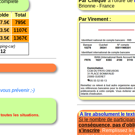
Par Chèque
à l'ordre de
complète
Brionne - France
olde
Total
Par Virement :
7.5€
795€
3.5€
1107€
3.5€
1367€
ping-car)
 12
vous prévenir ;-)
A lire absolument le tex
utes les situations.
Si le nombre de participant
conséquence, pas d'obl
s'inscrire
. Remplissez le 