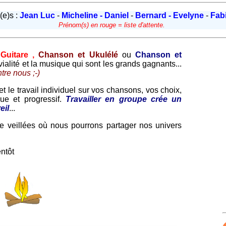
t(e)s :
Jean Luc
-
Micheline - Daniel
-
Bernard - Evelyne
-
Fab
Prénom(s) en rouge = liste d'attente.
Guitare ,
Chanson et Ukulélé
ou
Chanson et
vialité et la musique qui sont les grands gagnants...
tre nous ;-)
et le travail individuel sur vos chansons, vos choix,
que et progressif.
Travailler en groupe crée un
eil
...
e veillées où nous pourrons partager nos univers
entôt