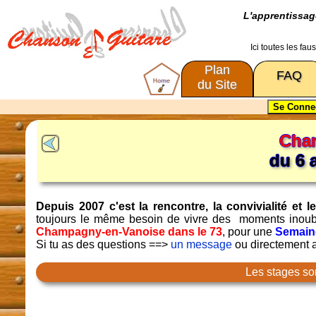
L'apprentissa
Ici toutes les fa
Plan
FAQ
du Site
Chan
du 6 
Depuis 2007 c'est la rencontre, la convivialité e
toujours le même besoin de vivre des moments inoub
Champagny-en-Vanoise dans le 73
, pour une
Semaine
Si tu as des questions ==>
un message
ou directement
Les stages so