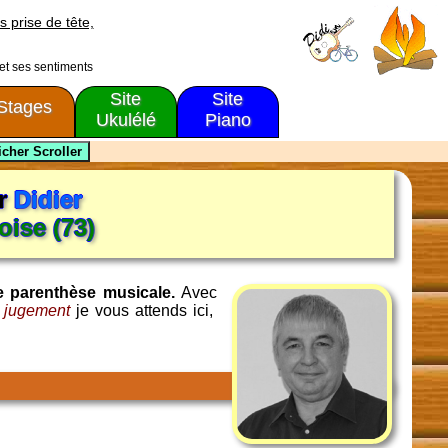
s prise de tête,
 et ses sentiments
Site
Site
Stages
Ukulélé
Piano
r
Didier
ise (73)
e parenthèse musicale.
Avec
e jugement
je vous attends ici,