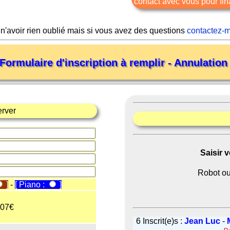
contact avec vous pour fina
 n'avoir rien oublié mais si vous avez des questions
contactez-m
Formulaire d'inscription à remplir - Annulatio
erver
Saisir 
Robot ou
]
-
[ Piano :
]
107€
6 Inscrit(e)s :
Jean Luc
-