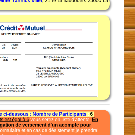
Mme Yannick Milet
, 21 le Brillaudoueix 23000 La
te ci-dessous : Nombre de Participants
:
6
s est égal à 6
vous serez en liste d'attente.
En
igation de versement d'un acompte pour
formulaire et en cas de désistement je prendrai