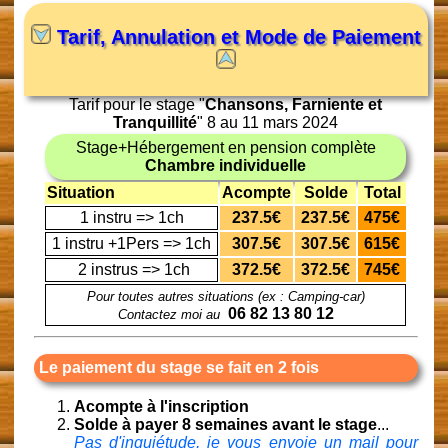
Tarif, Annulation et Mode de Paiement
Tarif pour le stage "
Chansons, Farniente et
Tranquillité
" 8 au 11 mars 2024
Stage+Hébergement en pension complète
Chambre individuelle
Situation
Acompte
Solde
Total
1 instru => 1ch
237.5€
237.5€
475€
1 instru +1Pers => 1ch
307.5€
307.5€
615€
2 instrus => 1ch
372.5€
372.5€
745€
Pour toutes autres situations (ex : Camping-car)
06 82 13 80 12
Contactez moi au
Le paiement du stage se fait en 2 fois
Acompte à l'inscription
Solde à payer 8 semaines avant le stage
...
Pas d'inquiétude, je vous envoie un mail pour