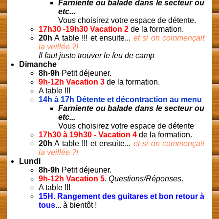
Farniente ou balade dans le secteur ou
etc...
Vous choisirez votre espace de détente.
17h30 -19h30 Vacation 2
de la formation.
20h
A table !!! et ensuite...
et si on commençait
la veillée ?!
Il faut juste trouver le feu de camp
Dimanche
8h-9h
Petit déjeuner.
9h-12h Vacation 3
de la formation.
A table !!!
14h à 17h
Détente et décontraction au menu
Farniente ou balade dans le secteur ou
etc...
Vous choisirez votre espace de détente
17h30 à 19h30 - Vacation 4
de la formation.
20h
A table !!! et ensuite...
et si on commençait
la veillée ?!
Lundi
8h-9h
Petit déjeuner.
9h-12h Vacation 5
.
Questions/Réponses
.
A table !!!
15H. Rangement des guitares et bon retour à
tous
... à bientôt !