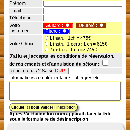
Prénom
Email
Téléphone
Votre
[ Guitare :
]
-
[ Ukulélé :
]
-
instrument
[ Piano :
]
1 instru : 1ch = 475€
Votre Choix
1 instru+1 pers : 1 ch = 615€
2 instrus : 1 ch => 745€
J'ai lu et j'accepte les conditions de réservation,
de règlements et d'annulation du séjour
:
Robot ou pas ? Saisir
GUP
Informations complémentaires : allergies etc...
Après Validation ton nom apparait dans la liste
sous le formulaire de désinscription