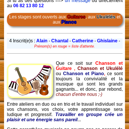
Si tu as des questions ==>
un message
ou directement
au
06 82 13 80 12
Les stages sont ouverts aux
Guitares
, aux
Ukulélés
et
aux
Pianos
4 Inscrit(e)s :
Alain
-
Chantal
-
Catherine
-
Ghislaine
-
Prénom(s) en rouge = liste d'attente.
Que ce soit sur
Chanson et
Guitare ,
Chanson et Ukulélé
ou
Chanson et Piano
,
ce sont
toujours la convivialité et la
musique qui sont les grands
gagnants... et donc, par rebond,
chacun d'entre nous ;-)
Entre ateliers en duo ou en trio et le travail individuel sur
vos chansons, vos choix, votre apprentissage sera
ludique et progressif.
Travailler en groupe crée un
plaisir et une énergie sans pareil
...