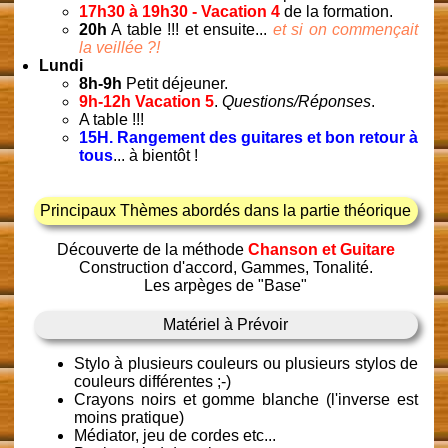
17h30 à 19h30 - Vacation 4
de la formation.
20h
A table !!! et ensuite...
et si on commençait
la veillée ?!
Lundi
8h-9h
Petit déjeuner.
9h-12h Vacation 5
.
Questions/Réponses
.
A table !!!
15H. Rangement des guitares et bon retour à
tous
... à bientôt !
Principaux Thèmes abordés dans la partie théorique
Découverte de la méthode
Chanson et Guitare
Construction d'accord, Gammes, Tonalité.
Les arpèges de "Base"
Matériel à Prévoir
Stylo à plusieurs couleurs ou plusieurs stylos de
couleurs différentes ;-)
Crayons noirs et gomme blanche (l'inverse est
moins pratique)
Médiator, jeu de cordes etc...