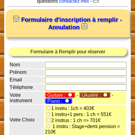
questions
contactez-moi
-
Formulaire d'inscription à remplir -
Annulation
Formulaire à Remplir pour réserver
Nom
Prénom
Email
Téléphone
Votre
[ Guitare :
]
-
[ Ukulélé :
]
-
instrument
[ Piano :
]
1 instru : 1ch = 403€
1 instru+1 pers : 1 ch = 551€
Votre Choix
2 instrus : 1 ch => 701€
1 instru : Stage+demi pension =
210€