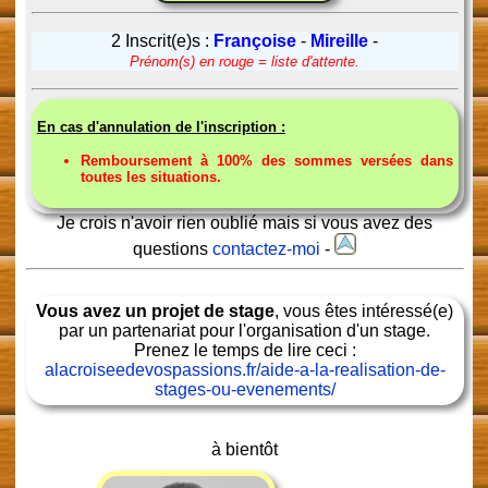
2 Inscrit(e)s :
Françoise
-
Mireille
-
Prénom(s) en rouge = liste d'attente.
En cas d'annulation de l'inscription :
Remboursement à 100% des sommes versées dans
toutes les situations.
Je crois n'avoir rien oublié mais si vous avez des
questions
contactez-moi
-
Vous avez un projet de stage
, vous êtes intéressé(e)
par un partenariat pour l'organisation d'un stage.
Prenez le temps de lire ceci :
alacroiseedevospassions.fr/aide-a-la-realisation-de-
stages-ou-evenements/
à bientôt