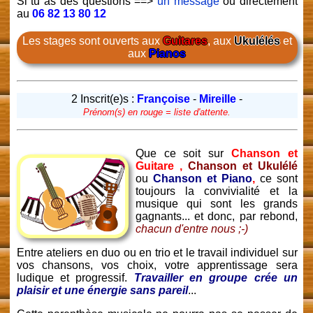
Si tu as des questions ==>
un message
ou directement
au
06 82 13 80 12
Les stages sont ouverts aux
Guitares
, aux
Ukulélés
et
aux
Pianos
2 Inscrit(e)s :
Françoise
-
Mireille
-
Prénom(s) en rouge = liste d'attente.
Que ce soit sur
Chanson et
Guitare ,
Chanson et Ukulélé
ou
Chanson et Piano
,
ce sont
toujours la convivialité et la
musique qui sont les grands
gagnants... et donc, par rebond,
chacun d'entre nous ;-)
Entre ateliers en duo ou en trio et le travail individuel sur
vos chansons, vos choix, votre apprentissage sera
ludique et progressif.
Travailler en groupe crée un
plaisir et une énergie sans pareil
...