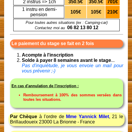
2 instrus => 1ch
350.5€
350.5€
701€
1 instru en demi-
105€
105€
210€
pension
Pour toutes autres situations (ex : Camping-car)
06 82 13 80 12
Contactez moi au
Le paiement du stage se fait en 2 fois
Acompte à l'inscription
Solde à payer 8 semaines avant le stage
...
Pas d'inquiétude, je vous envoie un mail pour
vous prévenir ;-)
En cas d'annulation de l'inscription :
Remboursement à 100% des sommes versées dans
toutes les situations.
Par Chèque
à l'ordre de
Mme Yannick Milet
, 21 le
Brillaudoueix 23000 La Brionne - France