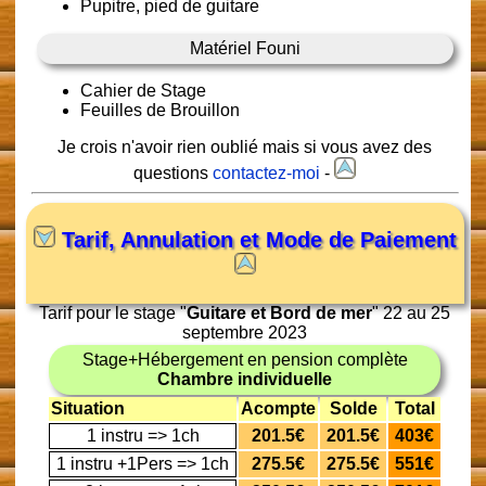
Pupitre, pied de guitare
Matériel Founi
Cahier de Stage
Feuilles de Brouillon
Je crois n'avoir rien oublié mais si vous avez des
questions
contactez-moi
-
Tarif, Annulation et Mode de Paiement
Tarif pour le stage "
Guitare et Bord de mer
" 22 au 25
septembre 2023
Stage+Hébergement en pension complète
Chambre individuelle
Situation
Acompte
Solde
Total
1 instru => 1ch
201.5€
201.5€
403€
1 instru +1Pers => 1ch
275.5€
275.5€
551€