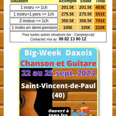
Situation
Acompte
Solde
Total
1 instru => 1ch
201.5€
201.5€
403€
1 instru+1 pers => 1ch
275.5€
275.5€
551€
2 instrus => 1ch
350.5€
350.5€
701€
1 instru en demi-pension
105€
105€
210€
Pour toutes autres situations (ex : Camping-car)
06 82 13 80 12
Contactez moi au