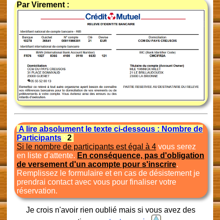
Par Virement :
A lire absolument le texte ci-dessous : Nombre de
Participants
:
2
Si le nombre de participants est égal à 4
vous serez
en liste d'attente.
En conséquence, pas d'obligation
de versement d'un acompte pour s'inscrire
.
Remplissez le formulaire et en cas de désistement je
prendrai contact avec vous pour finaliser votre
réservation.
Je crois n'avoir rien oublié mais si vous avez des