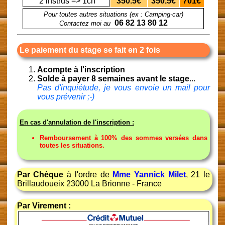
2 instrus => 1ch
350.5€
350.5€
701€
Pour toutes autres situations (ex : Camping-car)
06 82 13 80 12
Contactez moi au
Le paiement du stage se fait en 2 fois
Acompte à l'inscription
Solde à payer 8 semaines avant le stage
...
Pas d'inquiétude, je vous envoie un mail pour
vous prévenir ;-)
En cas d'annulation de l'inscription :
Remboursement à 100% des sommes versées dans
toutes les situations.
Par Chèque
à l'ordre de
Mme Yannick Milet
, 21 le
Brillaudoueix 23000 La Brionne - France
Par Virement :