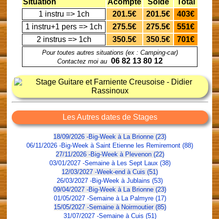
Situation
Acompte
Solde
Total
1 instru => 1ch
201.5€
201.5€
403€
1 instru+1 pers => 1ch
275.5€
275.5€
551€
2 instrus => 1ch
350.5€
350.5€
701€
Pour toutes autres situations (ex : Camping-car)
06 82 13 80 12
Contactez moi au
Les Autres dates de Stages
18/09/2026 -Big-Week à La Brionne (23)
06/11/2026 -Big-Week à Saint Etienne les Remiremont (88)
27/11/2026 -Big-Week à Plevenon (22)
03/01/2027 -Semaine à Les Sept Laux (38)
12/03/2027 -Week-end à Cuis (51)
26/03/2027 -Big-Week à Jublains (53)
09/04/2027 -Big-Week à La Brionne (23)
01/05/2027 -Semaine à La Palmyre (17)
15/05/2027 -Semaine à Noirmoutier (85)
31/07/2027 -Semaine à Cuis (51)