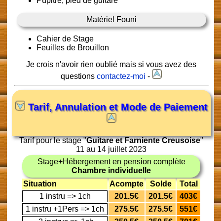
Pupitre, pied de guitare
Matériel Founi
Cahier de Stage
Feuilles de Brouillon
Je crois n'avoir rien oublié mais si vous avez des
questions
contactez-moi
-
Tarif, Annulation et Mode de Paiement
Tarif pour le stage "
Guitare et Farniente Creusoise
"
11 au 14 juillet 2023
Stage+Hébergement en pension complète
Chambre individuelle
Situation
Acompte
Solde
Total
1 instru => 1ch
201.5€
201.5€
403€
1 instru +1Pers => 1ch
275.5€
275.5€
551€