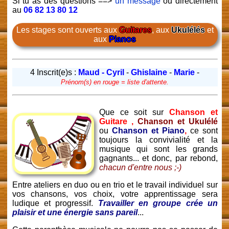
Si tu as des questions ==>
un message
ou directement
au
06 82 13 80 12
Les stages sont ouverts aux
Guitares
, aux
Ukulélés
et
aux
Pianos
4 Inscrit(e)s :
Maud - Cyril
-
Ghislaine
-
Marie
-
Prénom(s) en rouge = liste d'attente.
Que ce soit sur
Chanson et
Guitare ,
Chanson et Ukulélé
ou
Chanson et Piano
,
ce sont
toujours la convivialité et la
musique qui sont les grands
gagnants... et donc, par rebond,
chacun d'entre nous ;-)
Entre ateliers en duo ou en trio et le travail individuel sur
vos chansons, vos choix, votre apprentissage sera
ludique et progressif.
Travailler en groupe crée un
plaisir et une énergie sans pareil
...