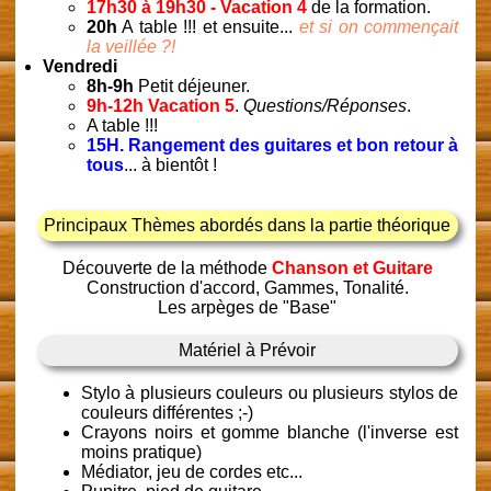
17h30 à 19h30 - Vacation 4
de la formation.
20h
A table !!! et ensuite...
et si on commençait
la veillée ?!
Vendredi
8h-9h
Petit déjeuner.
9h-12h Vacation 5
.
Questions/Réponses
.
A table !!!
15H. Rangement des guitares et bon retour à
tous
... à bientôt !
Principaux Thèmes abordés dans la partie théorique
Découverte de la méthode
Chanson et Guitare
Construction d'accord, Gammes, Tonalité.
Les arpèges de "Base"
Matériel à Prévoir
Stylo à plusieurs couleurs ou plusieurs stylos de
couleurs différentes ;-)
Crayons noirs et gomme blanche (l'inverse est
moins pratique)
Médiator, jeu de cordes etc...