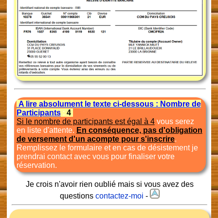
A lire absolument le texte ci-dessous : Nombre de
Participants
:
4
Si le nombre de participants est égal à 4
vous serez
en liste d'attente.
En conséquence, pas d'obligation
de versement d'un acompte pour s'inscrire
.
Remplissez le formulaire et en cas de désistement je
prendrai contact avec vous pour finaliser votre
réservation.
Je crois n'avoir rien oublié mais si vous avez des
questions
contactez-moi
-