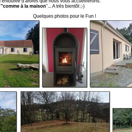
 entourée d'arbres que nous vous accueillerons.
"comme à la maison
"... A très bientôt ;-)
Quelques photos pour le Fun !