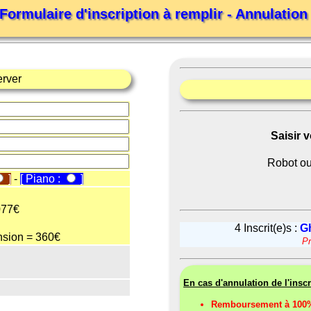
Formulaire d'inscription à remplir - Annulatio
erver
Saisir 
Robot ou
]
-
[ Piano :
]
077€
4 Inscrit(e)s :
Gh
nsion = 360€
Pr
En cas d'annulation de l'inscr
Remboursement à 100% 