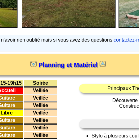
s n'avoir rien oublié mais si vous avez des questions
contactez-
Planning et Matériel
15-19h15
Soirée
Principaux Th
Accueil
Veillée
Guitare
Veillée
Découverte
Guitare
Veillée
Construc
Libre
Veillée
Guitare
Veillée
Guitare
Veillée
Guitare
Veillée
Stylo à plusieurs coul