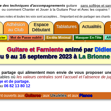
ge des techniques d'accompagnements
guitare
sans solfège et san
ou comment Chanter et Jouer à la Guitare Pour et Avec les copains !
usses notes et toutes les voix sont acceptées... l'important est de partager ses chants
Adhésion
Espace
Tablatures
Actualités
au Club
Débutant
Guitare et Farniente
animé par
Didie
u 9 au 16 septembre 2023 à
La Brionne 
t le partage qui alimentent mon envie de vous proposer un
iables où
les valeurs centrales sont l'accueil et l'absence de j
e et de partage.
 au
06 82 13 80 12
nt ouverts aux
Guitares
, aux
Ukulélés
et aux
Pianos