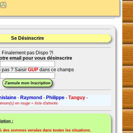
n
Se Désinscrire
Finalement pas Dispo ?!
votre email pour vous désinscrire
 pas ? Saisir
GUP
dans ce champs
islaine
-
Raymond
-
Philippe
-
Tanguy
-
énom(s) en rouge = liste d'attente.
iption :
des sommes versées dans toutes les situations.