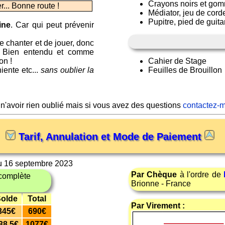
Crayons noirs et gomm
r... Bonne route !
Médiator, jeu de corde
Pupitre, pied de guita
ine
. Car qui peut prévenir
de chanter et de jouer, donc
ir. Bien entendu et comme
on !
Cahier de Stage
iente etc...
sans oublier la
Feuilles de Brouillon
 n'avoir rien oublié mais si vous avez des questions
contactez-m
Tarif, Annulation et Mode de Paiement
au 16 septembre 2023
Par Chèque
à l'ordre de
complète
Brionne - France
olde
Total
Par Virement :
345€
690€
38.5€
1077€