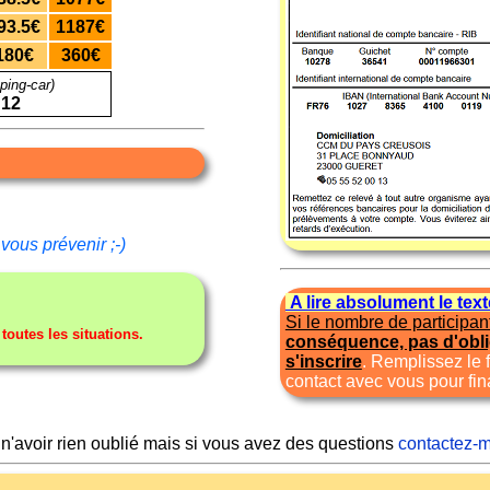
93.5€
1187€
180€
360€
ping-car)
 12
vous prévenir ;-)
A lire absolument le tex
Si le nombre de participant
utes les situations.
conséquence, pas d'obl
s'inscrire
. Remplissez le 
contact avec vous pour fina
 n'avoir rien oublié mais si vous avez des questions
contactez-m