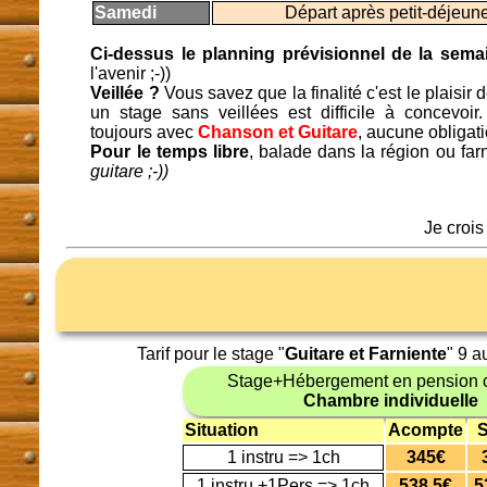
Samedi
Départ après petit-déjeune
Ci-dessus le planning prévisionnel de la sema
l'avenir ;-))
Veillée ?
Vous savez que la finalité c'est le plaisir 
un stage sans veillées est difficile à concevo
toujours avec
Chanson et Guitare
, aucune obligati
Pour le temps libre
, balade dans la région ou farn
guitare ;-))
Je crois
Tarif pour le stage "
Guitare et Farniente
" 9 
Stage+Hébergement en pension 
Chambre individuelle
Situation
Acompte
S
1 instru => 1ch
345€
1 instru +1Pers => 1ch
538.5€
5