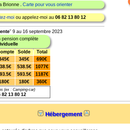
a Brionne .
Carte pour vous orienter
tez-moi
ou appelez-moi au
06 82 13 80 12
iente
" 9 au 16 septembre 2023
 pension complète
viduelle
ompte
Solde
Total
345€
345€
690€
38.5€
538.5€
1077€
93.5€
593.5€
1187€
180€
180€
360€
ns (ex : Camping-car)
 82 13 80 12
Hébergement