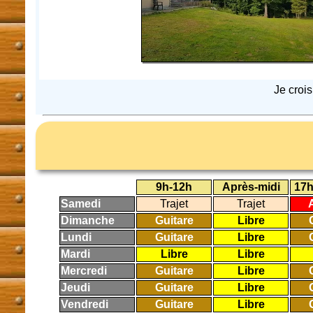
Je croi
9h-12h
Après-midi
17h
Samedi
Trajet
Trajet
Dimanche
Guitare
Libre
Lundi
Guitare
Libre
Mardi
Libre
Libre
Mercredi
Guitare
Libre
Jeudi
Guitare
Libre
Vendredi
Guitare
Libre