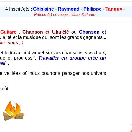
4 Inscrit(e)s :
Ghislaine
-
Raymond
-
Philippe
-
Tanguy
-
Prénom(s) en rouge = liste d'attente.
Guitare ,
Chanson et Ukulélé
ou
Chanson et
vialité et la musique qui sont les grands gagnants...
tre nous ;-)
et le travail individuel sur vos chansons, vos choix,
que et progressif.
Travailler en groupe crée un
eil
...
e veillées où nous pourrons partager nos univers
entôt