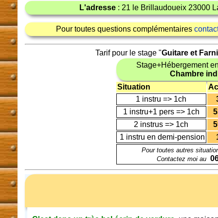
L'adresse
: 21 le Brillaudoueix 23000 L
Pour toutes questions complémentaires
contac
Tarif pour le stage "
Guitare et Farn
Stage+Hébergement en
Chambre indi
Situation
Ac
1 instru => 1ch
1 instru+1 pers => 1ch
5
2 instrus => 1ch
5
1 instru en demi-pension
Pour toutes autres situatio
06
Contactez moi au