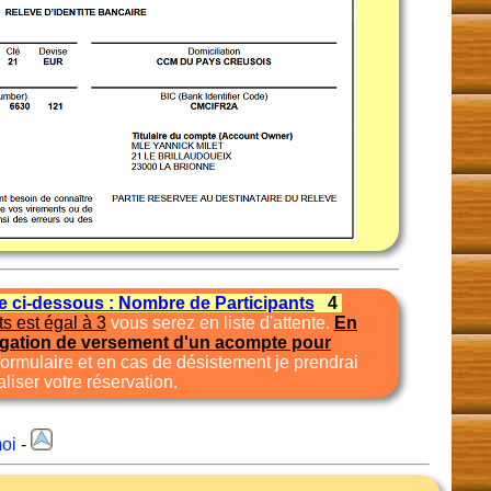
te ci-dessous : Nombre de Participants
:
4
s est égal à 3
vous serez en liste d'attente.
En
igation de versement d'un acompte pour
formulaire et en cas de désistement je prendrai
liser votre réservation.
oi
-