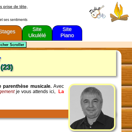
s prise de tête,
 et ses sentiments
Site
Site
Stages
Ukulélé
Piano
r
(23)
e parenthèse musicale.
Avec
ugement
je vous attends ici,
La