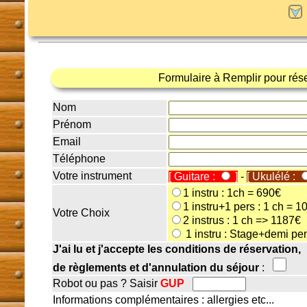
Formulaire à Remplir pour rés
Nom
Prénom
Email
Téléphone
Votre instrument
[ Guitare :
]
-
[ Ukulélé :
1 instru : 1ch = 690€
1 instru+1 pers : 1 ch = 1
Votre Choix
2 instrus : 1 ch => 1187€
1 instru : Stage+demi pe
J'ai lu et j'accepte les conditions de réservation,
de règlements et d'annulation du séjour
:
Robot ou pas ? Saisir
GUP
Informations complémentaires : allergies etc...